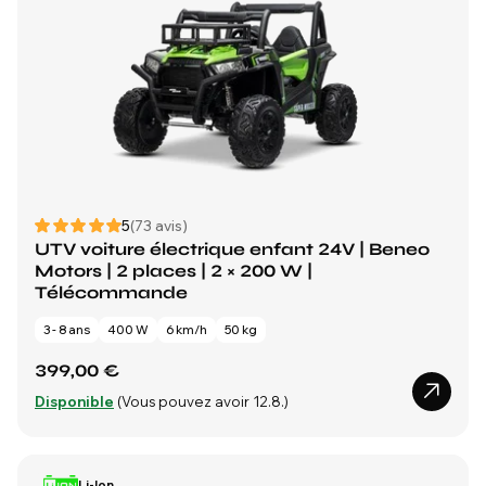
5
(73 avis)
UTV voiture électrique enfant 24V | Beneo
Motors | 2 places | 2 × 200 W |
Télécommande
3 - 8 ans
400 W
6 km/h
50 kg
399,00 €
Disponible
(Vous pouvez avoir 12.8.)
Li-Ion