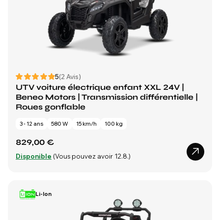
5
(2 Avis)
UTV voiture électrique enfant XXL 24V |
Beneo Motors | Transmission différentielle |
Roues gonflable
3 - 12 ans
580 W
15 km/h
100 kg
829,00 €
Disponible
(Vous pouvez avoir 12.8.)
Li-Ion