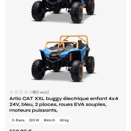
0
(0 avis)
Artic CAT XXL buggy électrique enfant 4x4
24V, bleu, 2 places, roues EVA souples,
moteurs puissants,
3 - 8 ans
320 W
8 km/h
60 kg