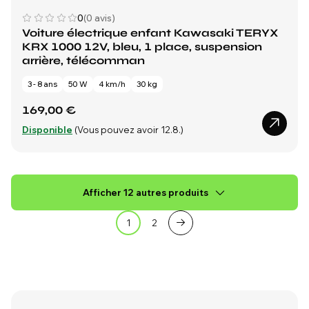
0
(0 avis)
Voiture électrique enfant Kawasaki TERYX
KRX 1000 12V, bleu, 1 place, suspension
arrière, télécomman
3 - 8 ans
50 W
4 km/h
30 kg
169,00 €
Disponible
(Vous pouvez avoir 12.8.)
Afficher 12 autres produits
1
2