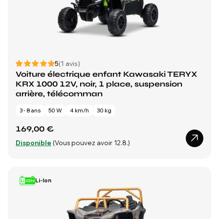
5
(1 avis)
Voiture électrique enfant Kawasaki TERYX
KRX 1000 12V, noir, 1 place, suspension
arrière, télécomman
3 - 8 ans
50 W
4 km/h
30 kg
169,00 €
Disponible
(Vous pouvez avoir 12.8.)
Li-Ion