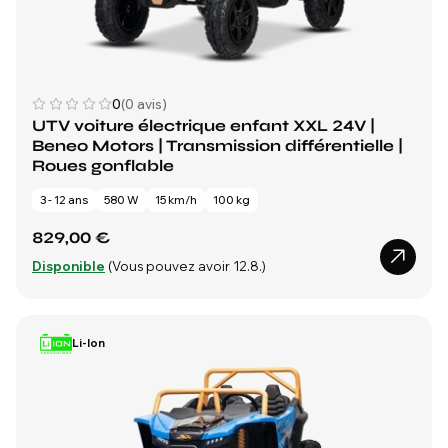
0
(0 avis)
UTV voiture électrique enfant XXL 24V |
Beneo Motors | Transmission différentielle |
Roues gonflable
3 - 12 ans
580 W
15 km/h
100 kg
829,00 €
Disponible
(Vous pouvez avoir 12.8.)
Li-Ion