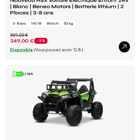
Nouveau RSX Voiture Électrique Enfant 24V
| Blanc | Beneo Motors | Batterie lithium | 2
Places | 3-8 ans
3 - 8 ans
140 W
8 km/h
50 kg
359,00 €
349,00 €
- 3 %
Disponible
(Vous pouvez avoir 12.8.)
Li-Ion