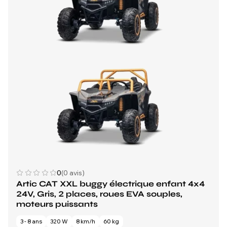
0
(0 avis)
Artic CAT XXL buggy électrique enfant 4x4
24V, Gris, 2 places, roues EVA souples,
moteurs puissants
3 - 8 ans
320 W
8 km/h
60 kg