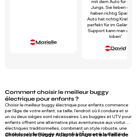
mit dem Auto für mei
Jungs. Sie lieben es u
haben richtig Spass! D
Auto hat richtig Kraft und
perfekt für im Gelände.
Support kann man auch 
loben"
Marielle
29 avr. 2026
David
1 mai 2026
Comment choisir le meilleur buggy
électrique pour enfants ?
Choisir le meilleur buggy électrique pour enfants commence
par l'âge de votre enfant, sa taille, l'endroit où il conduira et si
un ou deux sièges sont nécessaires. Les buggies et UTV pour
enfants offrent une alternative plus aventureuse aux voitures
électriques traditionnelles, combinant un style robuste, une
garde au sol plus élevée et des designs spacieux avec des
Choisissez le Buggy Adapté à l'Âge et à la Taille de