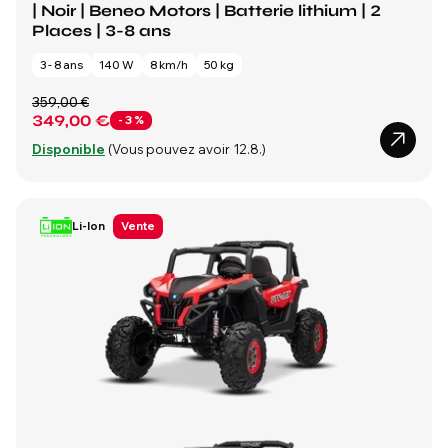
| Noir | Beneo Motors | Batterie lithium | 2
Places | 3-8 ans
3 - 8 ans
140 W
8 km/h
50 kg
359,00 €
349,00 €
- 3 %
Disponible
(Vous pouvez avoir 12.8.)
Li-Ion
Vente