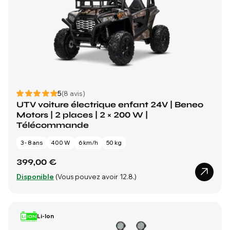
5
(8 avis)
UTV voiture électrique enfant 24V | Beneo
Motors | 2 places | 2 × 200 W |
Télécommande
3 - 8 ans
400 W
6 km/h
50 kg
399,00 €
Disponible
(Vous pouvez avoir 12.8.)
Li-Ion