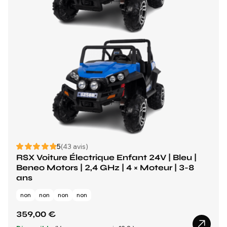
5
(43 avis)
RSX Voiture Électrique Enfant 24V | Bleu |
Beneo Motors | 2,4 GHz | 4 × Moteur | 3-8
ans
non
non
non
non
359,00 €