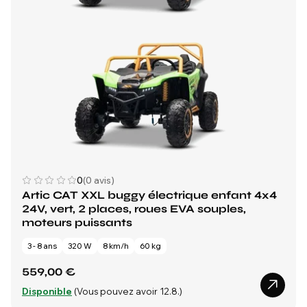
0
(0 avis)
Artic CAT XXL buggy électrique enfant 4x4
24V, vert, 2 places, roues EVA souples,
moteurs puissants
3 - 8 ans
320 W
8 km/h
60 kg
559,00 €
Disponible
(Vous pouvez avoir 12.8.)