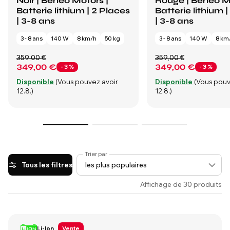
Noir | Beneo Motors |
Rouge | Beneo M
Batterie lithium | 2 Places
Batterie lithium 
| 3-8 ans
| 3-8 ans
3 - 8 ans
140 W
8 km/h
50 kg
3 - 8 ans
140 W
8 km
359,00 €
359,00 €
349,00 €
349,00 €
- 3 %
- 3 %
Disponible
(Vous pouvez avoir
Disponible
(Vous pouv
12.8.)
12.8.)
Trier par
Tous les filtres
Affichage de 30 produits
Li-Ion
Vente