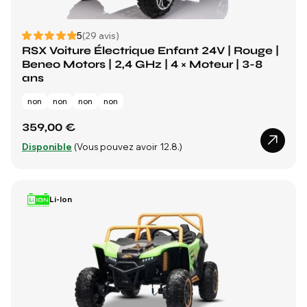
5
(29 avis)
RSX Voiture Électrique Enfant 24V | Rouge |
Beneo Motors | 2,4 GHz | 4 × Moteur | 3-8
ans
non
non
non
non
359,00 €
Disponible
(Vous pouvez avoir 12.8.)
Li-Ion