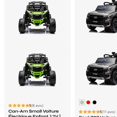
5
(8 avis)
Can-Am Small Voiture
5
(11 avis)
Électrique Enfant 12V |