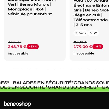
Ford 707 Voiture
Vert | Beneo Motors |
Électrique Enfan
Monoplace | 4x4 |
Gris | Beneo Moto
Véhicule pour enfant
Siège en cuir |
Télécommande 
| 3-5 ans
3 - 6 ans
60 W
323,90 €
195,00 €
248,78 €
179,00 €
- 23 %
- 8 %
inaccessible
inaccessible
ES
*
BALADES EN SÉCURITÉ
*
GRANDS SOUR
ADES EN SÉCURITÉ
*
GRANDS SOURIRES
*
B