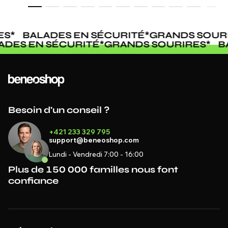
*
BALADES EN SÉCURITÉ
*
GRANDS SOURIR
ALADES EN SÉCURITÉ
*
GRANDS SOURIRES
*
Besoin d'un conseil ?
+421 233 329 795
support@beneoshop.com
Lundi - Vendredi 7:00 - 16:00
Plus de 150 000 familles nous font
confiance