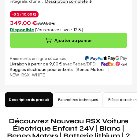
intégrale, d'une…
Description complète
-3 % (
10,00 €)
349,00 €
359,00 €
Disponible
(Vous pouvez avoir 12.8.)
Ajouter au panier
Paiements en ligne sécurisés
Livraison à partir de 9,00 €
avec Fedex/DPD
Buggies électrique pour enfants
Beneo Motors
NEW_RSX_WHITE
Description du produit
Paramètres techniques
Pièces de recha
Découvrez Nouveau RSX Voiture
Électrique Enfant 24V | Blanc |
Beneo Motors | Batterie lithium | 2