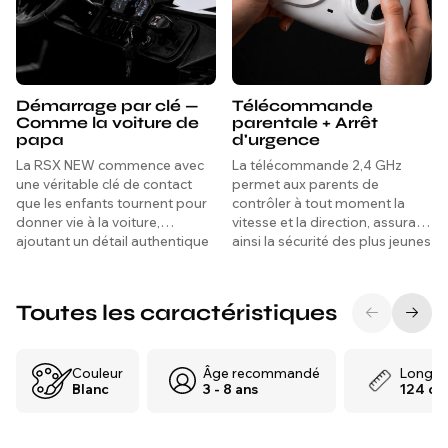
Démarrage par clé —
Télécommande
Comme la voiture de
parentale + Arrêt
papa
d'urgence
La RSX NEW commence avec
La télécommande 2,4 GHz
une véritable clé de contact
permet aux parents de
que les enfants tournent pour
contrôler à tout moment la
donner vie à la voiture,
vitesse et la direction, assurant
ajoutant un détail authentique
ainsi la sécurité des plus jeunes
et excitant qui rend chaque
conducteurs tout en
trajet aussi réel que possible
renforçant leur confiance.
dès le premier instant.
Toutes les caractéristiques
Couleur
Âge recommandé
Longue
Blanc
3 - 8 ans
124 cm