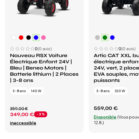
0
(0 avis)
0
(0 avis)
Nouveau RSX Voiture
Artic CAT XXL b
Électrique Enfant 24V |
électrique enfan
Bleu | Beneo Motors |
24V, vert, 2 plac
Batterie lithium | 2 Places
EVA souples, mo
| 3-8 ans
puissants
3 - 8 ans
140 W
3 - 8 ans
320 W
559,00 €
359,00 €
349,00 €
- 3 %
Disponible
(Vous pouv
12.8.)
inaccessible