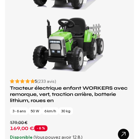
5
(233 avis)
Tracteur électrique enfant WORKERS avec
remorque, vert, traction arrière, batterie
lithium, roues en
3 - 6 ans
50 W
6 km/h
30 kg
179,00 €
169,00 €
- 6 %
Disponible
(Vous pouvez avoir 12.8.)