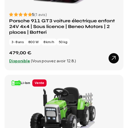
5
(1 avis)
Porsche 911 GT3 voiture électrique enfant
24V 4x4 | Sous licence | Beneo Motors | 2
places | Batteri
3 - 8 ans
800 W
8 km/h
50 kg
479,00 €
Disponible
(Vous pouvez avoir 12.8.)
Li-Ion
Vente