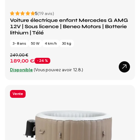
5
(19 avis)
Voiture électrique enfant Mercedes G AMG
12V | Sous licence | Beneo Motors | Batterie
lithium | Télé
3 - 8 ans
50 W
4 km/h
30 kg
249,00 €
189,00 €
- 24 %
Disponible
(Vous pouvez avoir 12.8.)
Vente