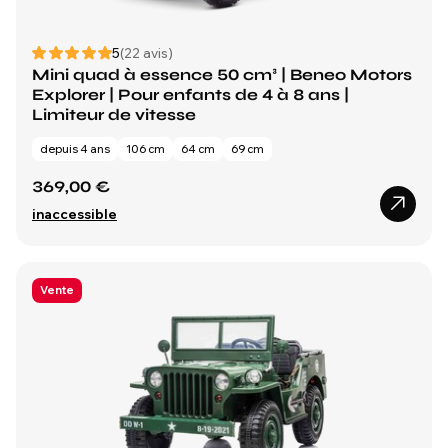
5
(22 avis)
Mini quad à essence 50 cm³ | Beneo Motors
Explorer | Pour enfants de 4 à 8 ans |
Limiteur de vitesse
depuis 4 ans
106 cm
64 cm
69 cm
369,00 €
inaccessible
Vente