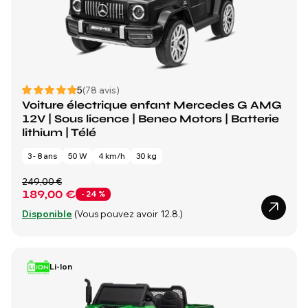
5
(78 avis)
Voiture électrique enfant Mercedes G AMG
12V | Sous licence | Beneo Motors | Batterie
lithium | Télé
3 - 8 ans
50 W
4 km/h
30 kg
249,00 €
189,00 €
- 24 %
Disponible
(Vous pouvez avoir 12.8.)
Li-Ion