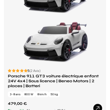
5
(2 Avis)
Porsche 911 GT3 voiture électrique enfant
24V 4x4 | Sous licence | Beneo Motors | 2
places | Batteri
3 - 8 ans
800 W
8 km/h
50 kg
479,00 €