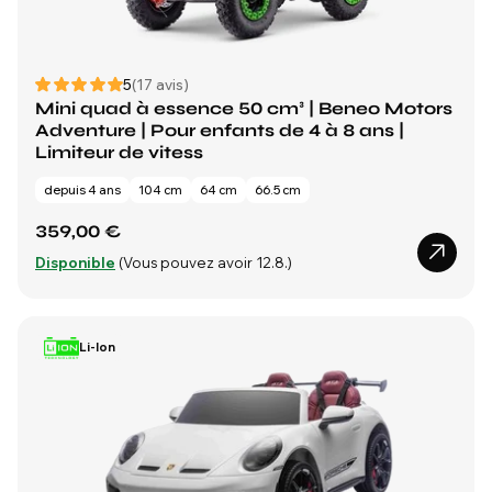
5
(17 avis)
Mini quad à essence 50 cm³ | Beneo Motors
Adventure | Pour enfants de 4 à 8 ans |
Limiteur de vitess
depuis 4 ans
104 cm
64 cm
66.5 cm
359,00 €
Disponible
(Vous pouvez avoir 12.8.)
Li-Ion