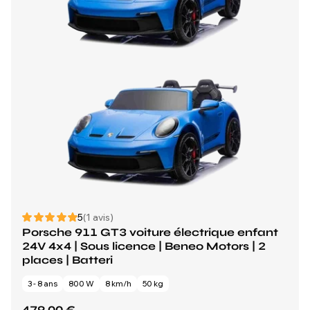
5
(1 avis)
Porsche 911 GT3 voiture électrique enfant
24V 4x4 | Sous licence | Beneo Motors | 2
places | Batteri
3 - 8 ans
800 W
8 km/h
50 kg
479,00 €