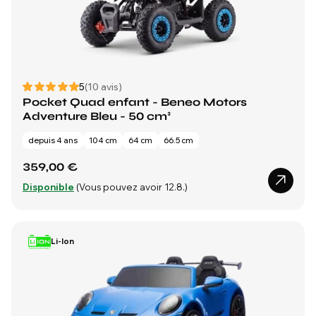
5
(10 avis)
Pocket Quad enfant - Beneo Motors
Adventure Bleu - 50 cm³
depuis 4 ans
104 cm
64 cm
66.5 cm
359,00 €
Disponible
(Vous pouvez avoir 12.8.)
Li-Ion