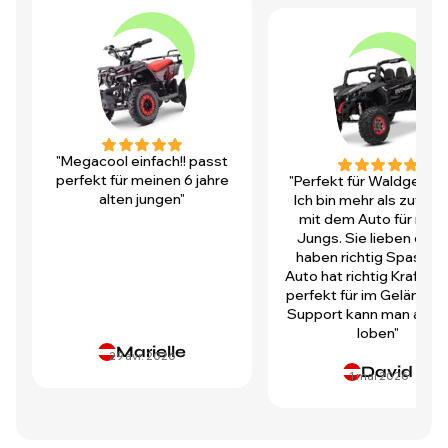
"Megacool einfach!! passt
perfekt für meinen 6 jahre
"Perfekt für Waldgegen
alten jungen"
Ich bin mehr als zufrie
mit dem Auto für mei
Jungs. Sie lieben es u
haben richtig Spass! D
Auto hat richtig Kraft und
perfekt für im Gelände.
Support kann man auch 
loben"
Marielle
29 avr. 2026
David
1 mai 2026