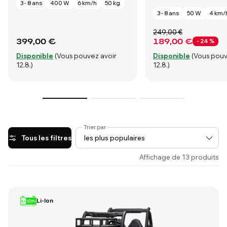
3 - 8 ans
400 W
6 km/h
50 kg
3 - 8 ans
50 W
4 km/
249,00 €
399,00 €
189,00 €
- 24 %
Disponible
(Vous pouvez avoir
Disponible
(Vous pouv
12.8.)
12.8.)
Trier par
Tous les filtres
Affichage de 13 produits
Li-Ion