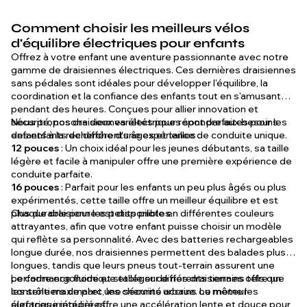
Comment choisir les meilleurs vélos
d'équilibre électriques pour enfants
Offrez à votre enfant une aventure passionnante avec notre
gamme de draisiennes électriques. Ces dernières draisiennes
sans pédales sont idéales pour développer l'équilibre, la
coordination et la confiance des enfants tout en s'amusant
pendant des heures. Conçues pour allier innovation et
sécurité, nos draisiennes électriques sont parfaites pour les
Nous proposons deux variétés pour répondre aux besoins
enfants à la recherche d'une expérience de conduite unique.
des enfants de différents âges et tailles :
12 pouces
: Un choix idéal pour les jeunes débutants, sa taille
légère et facile à manipuler offre une première expérience de
conduite parfaite.
16 pouces
: Parfait pour les enfants un peu plus âgés ou plus
expérimentés, cette taille offre un meilleur équilibre et est
plus durable pour les petits pilotes.
Chaque draisienne est disponible en différentes couleurs
attrayantes, afin que votre enfant puisse choisir un modèle
qui reflète sa personnalité. Avec des batteries rechargeables
longue durée, nos draisiennes permettent des balades plus
longues, tandis que leurs pneus tout-terrain assurent une
performance fluide et stable sur différents terrains tels que
Le cadre ergonomique et léger de nos draisiennes offre un
les sentiers de parc, les chemins urbains ou même les
contrôle maximal et une sécurité accrue. Le moteur
surfaces irrégulières.
électrique intégré offre une accélération lente et douce pour