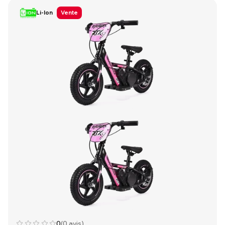
Li-Ion
Vente
0
(0 avis)