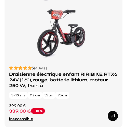
5
(4 Avis)
Draisienne électrique enfant RIRIBIKE RTX6
24V (16"), rouge, batterie lithium, moteur
250 W, frein à
5 - 10 ans
112 cm
55 cm
75 cm
399,00 €
339,00 €
- 15 %
inaccessible