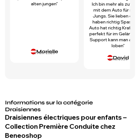
alten jungen"
Ich bin mehr als zufrie
mit dem Auto für mei
Jungs. Sie lieben es u
haben richtig Spass! D
Auto hat richtig Kraft und
perfekt für im Gelände.
Support kann man auch 
loben"
Marielle
29 avr. 2026
David
1 mai 2026
Informations sur la catégorie
Draisiennes
Draisiennes électriques pour enfants –
Collection Première Conduite chez
Beneoshop