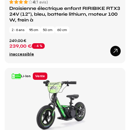
4
(1 avis)
Draisienne électrique enfant RIRIBIKE RTX3
24V (12"), bleu, batterie lithium, moteur 100
W, frein à
2 - 6 ans
95 cm
50 cm
60 cm
249,00 €
239,00 €
- 4 %
inaccessible
Li-Ion
Vente