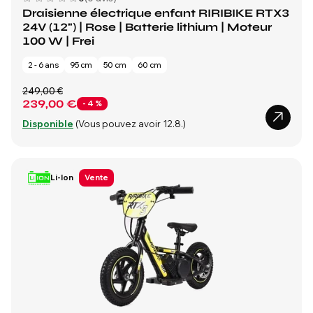
Draisienne électrique enfant RIRIBIKE RTX3
24V (12") | Rose | Batterie lithium | Moteur
100 W | Frei
2 - 6 ans
95 cm
50 cm
60 cm
249,00 €
239,00 €
- 4 %
Disponible
(Vous pouvez avoir 12.8.)
Li-Ion
Vente