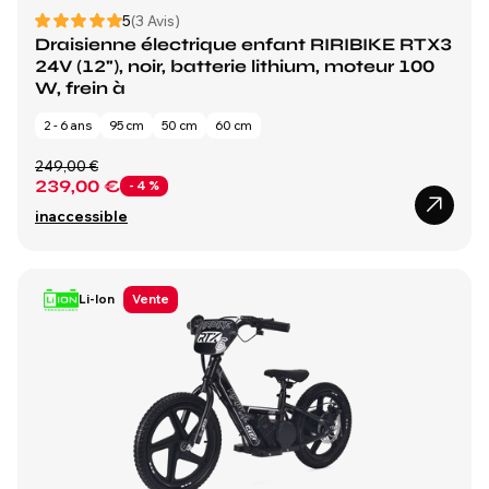
5
(3 Avis)
Draisienne électrique enfant RIRIBIKE RTX3
24V (12"), noir, batterie lithium, moteur 100
W, frein à
2 - 6 ans
95 cm
50 cm
60 cm
249,00 €
239,00 €
- 4 %
inaccessible
Li-Ion
Vente