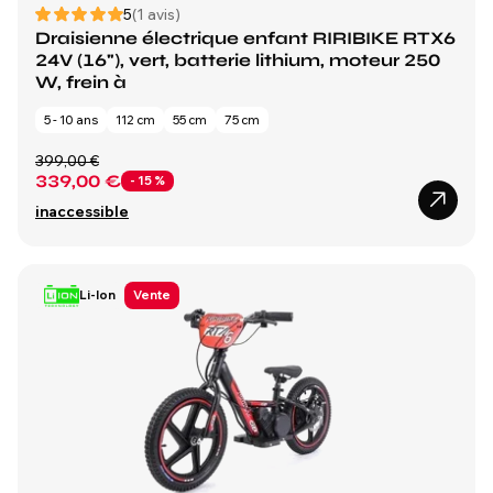
5
(1 avis)
Draisienne électrique enfant RIRIBIKE RTX6
24V (16"), vert, batterie lithium, moteur 250
W, frein à
5 - 10 ans
112 cm
55 cm
75 cm
399,00 €
339,00 €
- 15 %
inaccessible
Li-Ion
Vente