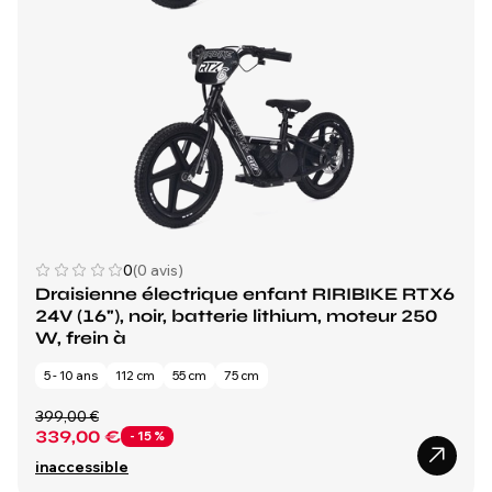
0
(0 avis)
Draisienne électrique enfant RIRIBIKE RTX6
24V (16"), noir, batterie lithium, moteur 250
W, frein à
5 - 10 ans
112 cm
55 cm
75 cm
399,00 €
339,00 €
- 15 %
inaccessible