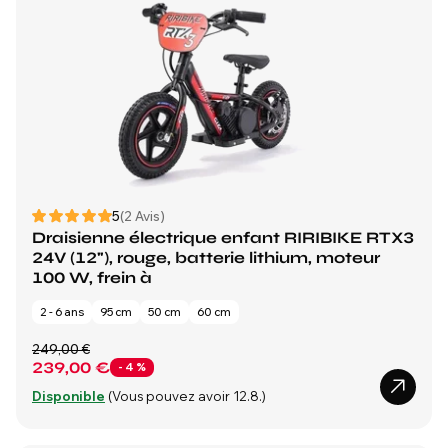
5
(2 Avis)
Draisienne électrique enfant RIRIBIKE RTX3
24V (12"), rouge, batterie lithium, moteur
100 W, frein à
2 - 6 ans
95 cm
50 cm
60 cm
249,00 €
239,00 €
- 4 %
Disponible
(Vous pouvez avoir 12.8.)