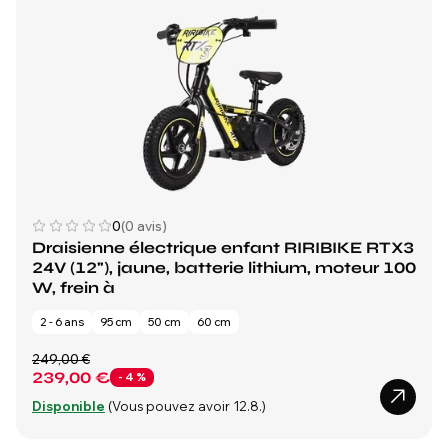
0
(0 avis)
Draisienne électrique enfant RIRIBIKE RTX3
24V (12"), jaune, batterie lithium, moteur 100
W, frein à
2 - 6 ans
95 cm
50 cm
60 cm
249,00 €
239,00 €
- 4 %
Disponible
(Vous pouvez avoir 12.8.)