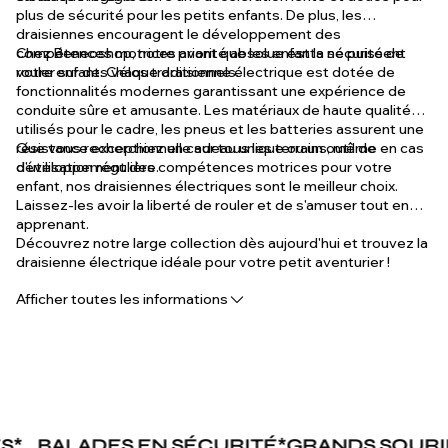
plus de sécurité pour les petits enfants. De plus, les
draisiennes encouragent le développement des
compétences motrices avant que les enfants ne puissent
Chez Beneoshop, notre priorité absolue est la sécurité de
rouler sur des vélos traditionnels.
votre enfant. Chaque draisienne électrique est dotée de
fonctionnalités modernes garantissant une expérience de
conduite sûre et amusante. Les matériaux de haute qualité
utilisés pour le cadre, les pneus et les batteries assurent une
résistance exceptionnelle sur tous les terrains, même en cas
Que vous recherchiez un cadeau unique ou un outil de
d'utilisation régulière.
développement des compétences motrices pour votre
enfant, nos draisiennes électriques sont le meilleur choix.
Laissez-les avoir la liberté de rouler et de s'amuser tout en
apprenant.
Découvrez notre large collection dès aujourd'hui et trouvez la
draisienne électrique idéale pour votre petit aventurier !
Afficher toutes les informations
BALADES EN SÉCURITÉ
*
GRANDS SOURIRE