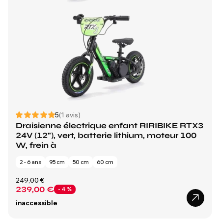
5
(1 avis)
Draisienne électrique enfant RIRIBIKE RTX3
24V (12"), vert, batterie lithium, moteur 100
W, frein à
2 - 6 ans
95 cm
50 cm
60 cm
249,00 €
239,00 €
- 4 %
inaccessible