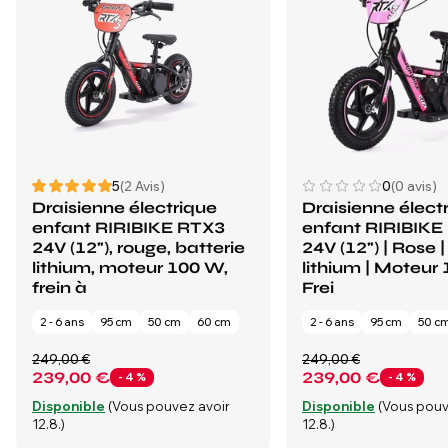
5
(2 Avis)
0
(0 avis)
Draisienne électrique
Draisienne élect
enfant RIRIBIKE RTX3
enfant RIRIBIKE
24V (12"), rouge, batterie
24V (12") | Rose |
lithium, moteur 100 W,
lithium | Moteur
frein à
Frei
2 - 6 ans
95 cm
50 cm
60 cm
2 - 6 ans
95 cm
50 c
249,00 €
249,00 €
239,00 €
239,00 €
- 4 %
- 4 %
Disponible
(Vous pouvez avoir
Disponible
(Vous pouv
12.8.)
12.8.)