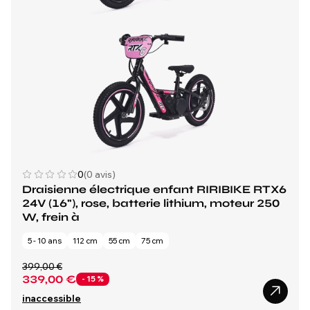
0
(0 avis)
Draisienne électrique enfant RIRIBIKE RTX6
24V (16"), rose, batterie lithium, moteur 250
W, frein à
5 - 10 ans
112 cm
55 cm
75 cm
399,00 €
339,00 €
- 15 %
inaccessible