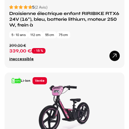
5
(2 Avis)
Draisienne électrique enfant RIRIBIKE RTX6
24V (16"), bleu, batterie lithium, moteur 250
W, frein à
5 - 10 ans
112 cm
55 cm
75 cm
399,00 €
339,00 €
- 15 %
inaccessible
Li-Ion
Vente