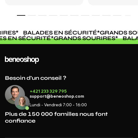
RES
*
BALADES EN SÉCURITÉ
*
GRANDS SOU
DES EN SÉCURITÉ
*
GRANDS SOURIRES
*
BA
Besoin d'un conseil ?
+421 233 329 795
support@beneoshop.com
Lundi - Vendredi 7:00 - 16:00
Plus de 150 000 familles nous font
confiance