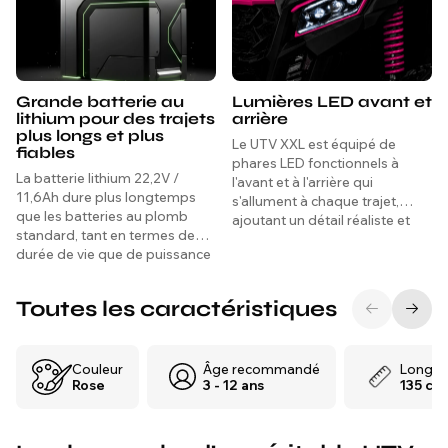
Grande batterie au
Lumières LED avant et
lithium pour des trajets
arrière
plus longs et plus
Le UTV XXL est équipé de
fiables
phares LED fonctionnels à
La batterie lithium 22,2V /
l'avant et à l'arrière qui
11,6Ah dure plus longtemps
s'allument à chaque trajet,
que les batteries au plomb
ajoutant un détail réaliste et
standard, tant en termes de
visuellement saisissant qui le
durée de vie que de puissance
distingue — et maintient le
constante.
véhicule visible lors des sorties
en extérieur par faible
Toutes les caractéristiques
luminosité.
Couleur
Âge recommandé
Longue
Rose
3 - 12 ans
135 cm