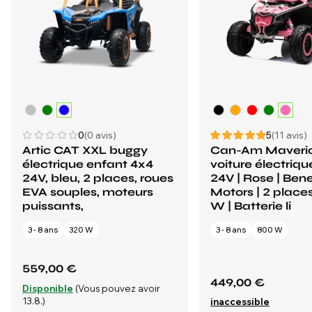
0
(0 avis)
5
(11 avis)
Artic CAT XXL buggy
Can-Am Maveri
électrique enfant 4x4
voiture électriq
24V, bleu, 2 places, roues
24V | Rose | Ben
EVA souples, moteurs
Motors | 2 places
puissants,
W | Batterie li
3 - 8 ans
320 W
3 - 8 ans
800 W
559,00 €
449,00 €
Disponible
(Vous pouvez avoir
13.8.)
inaccessible