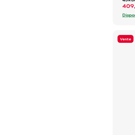
439,0
409
Dispo
Vente