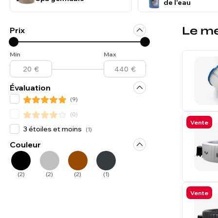
de l'eau
Le me
Prix
Min
Max
Évaluation
(
9
)
(
0
)
Vente
3 étoiles et moins
(
1
)
Couleur
(
2
)
(
2
)
(
2
)
(
1
)
Vente