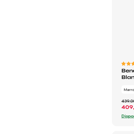
Bene
Bla
Marr
439,0
409
Dispo