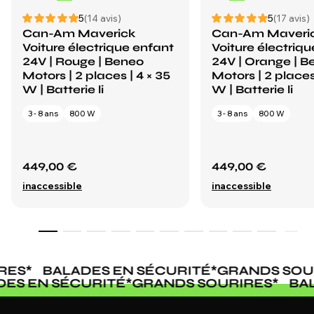
5
(14 avis)
5
(17 avis)
Can-Am Maverick
Can-Am Maveri
Voiture électrique enfant
Voiture électriq
24V | Rouge | Beneo
24V | Orange | B
Motors | 2 places | 4 × 35
Motors | 2 places
W | Batterie li
W | Batterie li
3 - 8 ans
800 W
3 - 8 ans
800 W
449,00 €
449,00 €
inaccessible
inaccessible
ES
*
BALADES EN SÉCURITÉ
*
GRANDS SOUR
ADES EN SÉCURITÉ
*
GRANDS SOURIRES
*
B