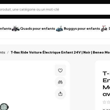
nfants
Quads pour enfants
Buggys pour enfants
ants
/
T-Rex Ride Voiture Électrique Enfant 24V | Noir | Beneo M
T-
En
Mo
av
en