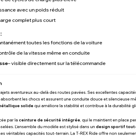
issance avec un poids réduit
arge complet plus court
:
tantanément toutes les fonctions de la voiture
ontrôle de la vitesse même en conduite
esse
– visible directement sur la télécommande
n
rajets aventureux au-delà des routes pavées. Ses excellentes capacité
i absorbent les chocs et assurent une conduite douce et silencieuse mê
étallique solide
qui améliore la stabilité et contribue à la durabilité g
cée par la
ceinture de sécurité intégrée
, qui le maintient en place 
sselées. L'ensemble du modèle est stylisé dans un
design sportif tout
s véritables capacités tout-terrain. La T-REX Ride offre non seulement d