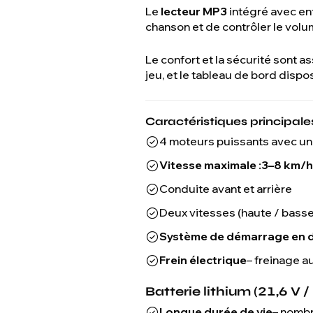
Le
lecteur MP3
intégré avec en
chanson et de contrôler le volu
Le confort et la sécurité sont 
jeu, et le tableau de bord disp
Caractéristiques principales
4 moteurs puissants avec u
Vitesse maximale :
3–8 km/h
Conduite avant et arrière
Deux vitesses (haute / basse
Système de démarrage en 
Frein électrique
– freinage a
Batterie lithium (21,6 V /
Longue durée de vie
– nombr