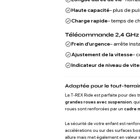
Haute capacité
– plus de pu
Charge rapide
– temps de ch
Télécommande 2,4 GHz 
Frein d'urgence
– arrête ins
Ajustement de la vitesse
– c
Indicateur de niveau de vit
Adaptée pour le tout-terrai
La T-REX Ride est parfaite pour des t
grandes roues avec suspension
, qu
roues sont renforcées par un
cadre m
La sécurité de votre enfant est renfor
accélérations ou sur des surfaces bo
allure mais met également en valeur se