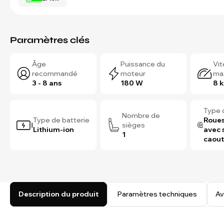
Paramètres clés
Âge
Puissance du
Vi
recommandé
moteur
ma
3 - 8 ans
180 W
8 
Type 
Nombre de
Type de batterie
Roues
sièges
Lithium-ion
avec 
1
caou
Description du produit
Paramètres techniques
Av