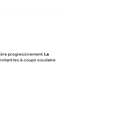
élère progressivement.
Le
 évitant les à-coups soudains