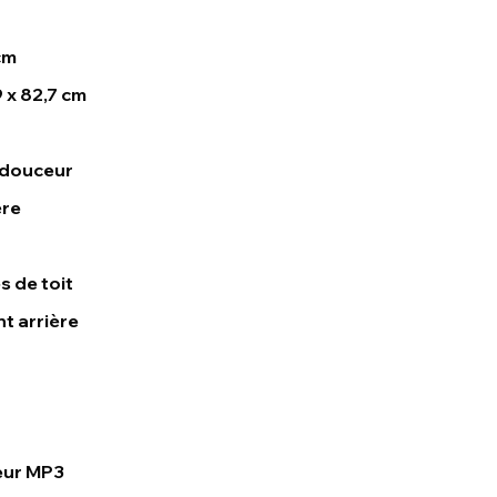
cm
9 x 82,7 cm
 douceur
ère
s de toit
t arrière
eur MP3