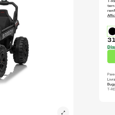
T-RE
ter
ren
Affi
31
Dis
Paie
Livr
Bugg
T-R