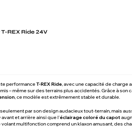
t
T-REX Ride 24V
aute performance
T-REX Ride
, avec une capacité de charge a
is – même sur des terrains plus accidentés. Grâce à son c
ension
, ce modèle est extrêmement stable et durable.
 seulement par son design audacieux tout-terrain, mais aus
D
avant et arrière ainsi que l'
éclairage coloré du capot
augme
Le volant multifonction comprend un klaxon amusant, des ch