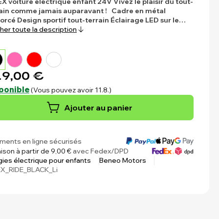
X voiture électrique enfant 24V
Vivez le plaisir du tout-
rain comme jamais auparavant !
Cadre en métal
forcé
Design sportif tout-terrain
Éclairage LED sur le…
cher toute la description
9,00 €
ponible
(Vous pouvez avoir 11.8.)
Ajouter au panier
ments en ligne sécurisés
aison à partir de 9,00 €
avec Fedex/DPD
ies électrique pour enfants
Beneo Motors
EX_RIDE_BLACK_Li