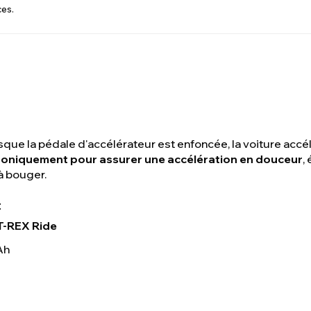
ces.
sque la pédale d'accélérateur est enfoncée, la voiture acc
roniquement pour assurer une accélération en douceur
,
à bouger.
:
T-REX Ride
 Ah