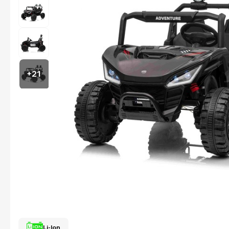
+21
Li-Ion