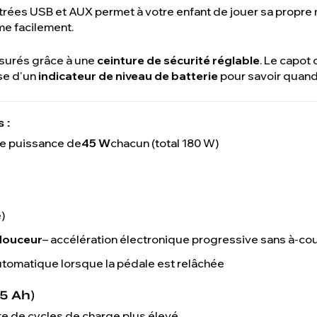
trées USB et AUX permet à votre enfant de jouer sa propre
me facilement.
assurés grâce à une
ceinture de sécurité réglable
. Le capot
ose d'un
indicateur de niveau de batterie
pour savoir quand 
 :
ne puissance de
45 W
chacun (total 180 W)
)
douceur
– accélération électronique progressive sans à-co
utomatique lorsque la pédale est relâchée
 5 Ah)
e de cycles de charge plus élevé