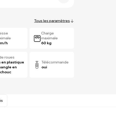
Tous les paramètres
tesse
Charge
ximale
maximale
km/h
60 kg
de roues
 en plastique
Télécommande
sangle en
oui
tchouc
is