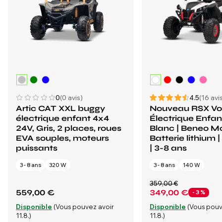
0
(0 avis)
4.5
(16 avi
Artic CAT XXL buggy
Nouveau RSX Vo
électrique enfant 4x4
Électrique Enfan
24V, Gris, 2 places, roues
Blanc | Beneo Mo
EVA souples, moteurs
Batterie lithium 
puissants
| 3-8 ans
3 - 8 ans
320 W
3 - 8 ans
140 W
359,00 €
559,00 €
349,00 €
- 3 %
Disponible
(Vous pouvez avoir
Disponible
(Vous pouv
11.8.)
11.8.)