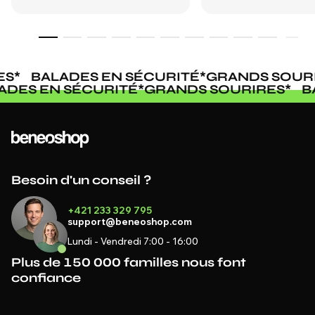
*
BALADES EN SÉCURITÉ
*
GRANDS SOURIR
ALADES EN SÉCURITÉ
*
GRANDS SOURIRES
*
Besoin d'un conseil ?
+421 233 329 795
support@beneoshop.com
Lundi - Vendredi 7:00 - 16:00
Plus de 150 000 familles nous font
confiance