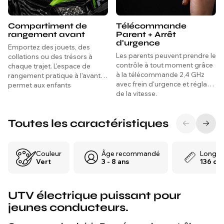
Compartiment de
Télécommande
rangement avant
Parent + Arrêt
d'urgence
Emportez des jouets, des
Les parents peuvent prendre le
collations ou des trésors à
contrôle à tout moment grâce
chaque trajet. L'espace de
à la télécommande 2,4 GHz
rangement pratique à l'avant
avec frein d'urgence et réglage
permet aux enfants
de la vitesse.
d'emporter leurs jouets
préférés ou leurs essentiels –
rendant chaque trajet plus
Toutes les caractéristiques
amusant et autonome.
Couleur
Âge recommandé
Longue
Vert
3 - 8 ans
136 cm
UTV électrique puissant pour
jeunes conducteurs.