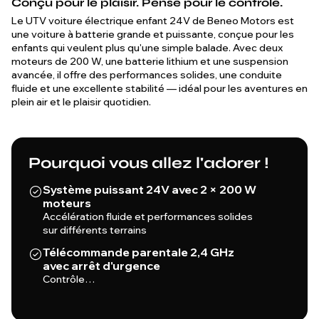
Conçu pour le plaisir. Pensé pour le contrôle.
Le UTV voiture électrique enfant 24V de Beneo Motors est
une voiture à batterie grande et puissante, conçue pour les
enfants qui veulent plus qu'une simple balade. Avec deux
moteurs de 200 W, une batterie lithium et une suspension
avancée, il offre des performances solides, une conduite
fluide et une excellente stabilité — idéal pour les aventures en
plein air et le plaisir quotidien.
Pourquoi vous allez l'adorer !
Système puissant 24V avec 2 × 200 W
moteurs
Accélération fluide et performances solides
sur différents terrains
Télécommande parentale 2,4 GHz
avec arrêt d'urgence
Contrôle…