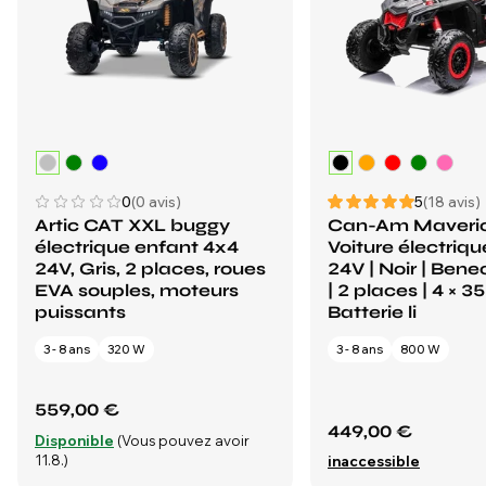
0
(0 avis)
5
(18 avis)
Artic CAT XXL buggy
Can-Am Maveri
électrique enfant 4x4
Voiture électriq
24V, Gris, 2 places, roues
24V | Noir | Ben
EVA souples, moteurs
| 2 places | 4 × 3
puissants
Batterie li
3 - 8 ans
320 W
3 - 8 ans
800 W
559,00 €
449,00 €
Disponible
(Vous pouvez avoir
11.8.)
inaccessible