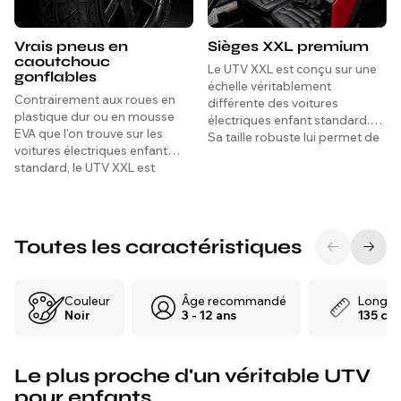
Vrais pneus en
Sièges XXL premium
caoutchouc
Le UTV XXL est conçu sur une
gonflables
échelle véritablement
Contrairement aux roues en
différente des voitures
plastique dur ou en mousse
électriques enfant standard.
EVA que l'on trouve sur les
Sa taille robuste lui permet de
voitures électriques enfant
grandir avec l'enfant et
standard, le UTV XXL est
d'accueillir confortablement
équipé de véritables pneus en
deux passagers.
caoutchouc gonflables qui
absorbent les chocs et les
vibrations sur l'herbe, le gravier
Toutes les caractéristiques
et les terrains extérieurs
irréguliers, offrant une
conduite nettement plus
Couleur
Âge recommandé
Longue
douce et confortable pour les
Noir
3 - 12 ans
135 cm
enfants à bord.
Le plus proche d'un véritable UTV
pour enfants.