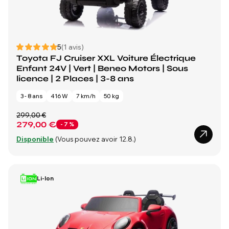
5
(1 avis)
Toyota FJ Cruiser XXL Voiture Électrique
Enfant 24V | Vert | Beneo Motors | Sous
licence | 2 Places | 3-8 ans
3 - 8 ans
416 W
7 km/h
50 kg
299,00 €
279,00 €
- 7 %
Disponible
(Vous pouvez avoir 12.8.)
Li-Ion