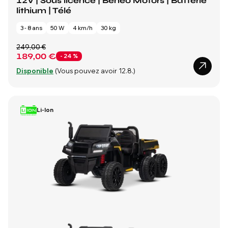
12V | Sous licence | Beneo Motors | Batterie
lithium | Télé
3 - 8 ans
50 W
4 km/h
30 kg
249,00 €
189,00 €
- 24 %
Disponible
(Vous pouvez avoir 12.8.)
Li-Ion