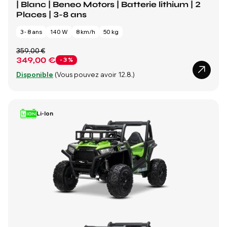
| Blanc | Beneo Motors | Batterie lithium | 2
Places | 3-8 ans
3 - 8 ans
140 W
8 km/h
50 kg
359,00 €
349,00 €
- 3 %
Disponible
(Vous pouvez avoir 12.8.)
Li-Ion