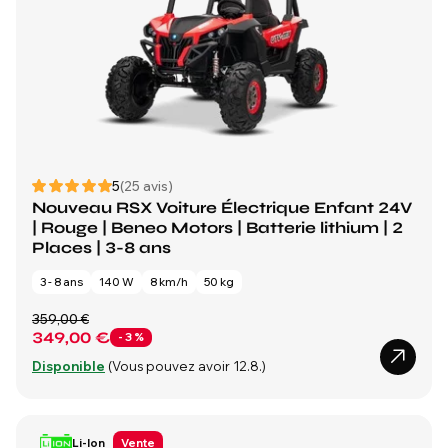
5
(25 avis)
Nouveau RSX Voiture Électrique Enfant 24V
| Rouge | Beneo Motors | Batterie lithium | 2
Places | 3-8 ans
3 - 8 ans
140 W
8 km/h
50 kg
359,00 €
349,00 €
- 3 %
Disponible
(Vous pouvez avoir 12.8.)
Li-Ion
Vente