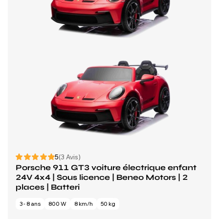
5
(3 Avis)
Porsche 911 GT3 voiture électrique enfant
24V 4x4 | Sous licence | Beneo Motors | 2
places | Batteri
3 - 8 ans
800 W
8 km/h
50 kg