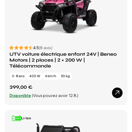
4.5
(8 avis)
UTV voiture électrique enfant 24V | Beneo
Motors | 2 places | 2 × 200 W |
Télécommande
3 - 8 ans
400 W
6 km/h
50 kg
399,00 €
Disponible
(Vous pouvez avoir 12.8.)
Li-Ion