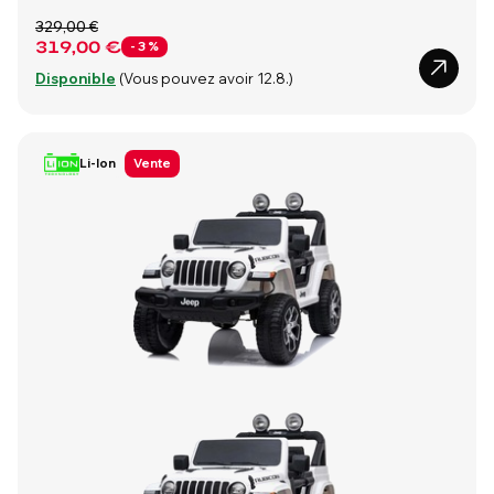
329,00 €
319,00 €
- 3 %
Disponible
(Vous pouvez avoir 12.8.)
Li-Ion
Vente