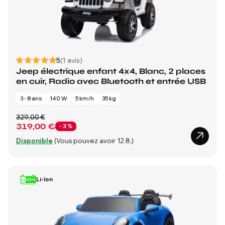
5
(1 avis)
Jeep électrique enfant 4x4, Blanc, 2 places
en cuir, Radio avec Bluetooth et entrée USB
3 - 8 ans
140 W
5 km/h
35 kg
329,00 €
319,00 €
- 3 %
Disponible
(Vous pouvez avoir 12.8.)
Li-Ion