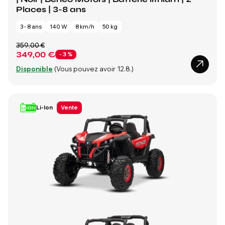
Places | 3-8 ans
3 - 8 ans
140 W
8 km/h
50 kg
359,00 €
349,00 €
- 3 %
Disponible
(Vous pouvez avoir 12.8.)
Li-Ion
Vente