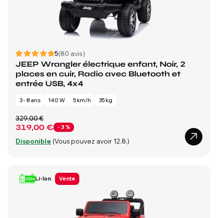
5
(80 avis)
JEEP Wrangler électrique enfant, Noir, 2
places en cuir, Radio avec Bluetooth et
entrée USB, 4x4
3 - 8 ans
140 W
5 km/h
35 kg
329,00 €
319,00 €
- 3 %
Disponible
(Vous pouvez avoir 12.8.)
Li-Ion
Vente