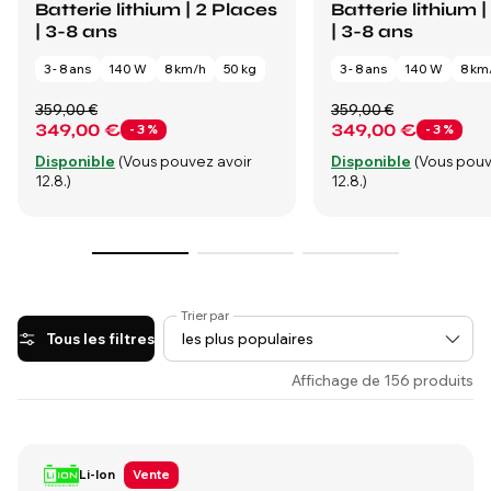
Batterie lithium | 2 Places
Batterie lithium 
| 3-8 ans
| 3-8 ans
3 - 8 ans
140 W
8 km/h
50 kg
3 - 8 ans
140 W
8 km
359,00 €
359,00 €
349,00 €
349,00 €
- 3 %
- 3 %
Disponible
(Vous pouvez avoir
Disponible
(Vous pouv
12.8.)
12.8.)
Trier par
Tous les filtres
Affichage de 156 produits
Li-Ion
Vente