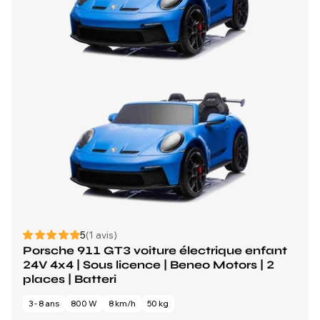
5
(1 avis)
Porsche 911 GT3 voiture électrique enfant
24V 4x4 | Sous licence | Beneo Motors | 2
places | Batteri
3 - 8 ans
800 W
8 km/h
50 kg