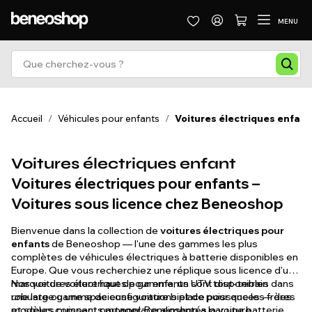
MENU
Accueil
/
Véhicules pour enfants
/
Voitures électriques enfant
Voitures électriques enfant
Voitures électriques pour enfants –
Voitures sous licence chez Beneoshop
Bienvenue dans la collection de
voitures électriques pour
enfants
de Beneoshop — l'une des gammes les plus
complètes de véhicules électriques à batterie disponibles en
Europe. Que vous recherchiez une réplique sous licence d'une
marque de voiture haut de gamme, un UTV tout-terrain
Nos voitures électriques pour enfants sont disponibles dans
robuste ou une spacieuse voiture biplace pour que les frères
une large gamme de configurations et de puissances — des
et sœurs puissent partager, Beneoshop a la voiture
modèles compacts monoplace alimentés par une batterie