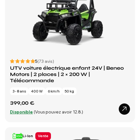
5
(73 avis)
UTV voiture électrique enfant 24V | Beneo
Motors | 2 places | 2 × 200 W |
Télécommande
3 - 8 ans
400 W
6 km/h
50 kg
399,00 €
Disponible
(Vous pouvez avoir 12.8.)
Li-Ion
Vente