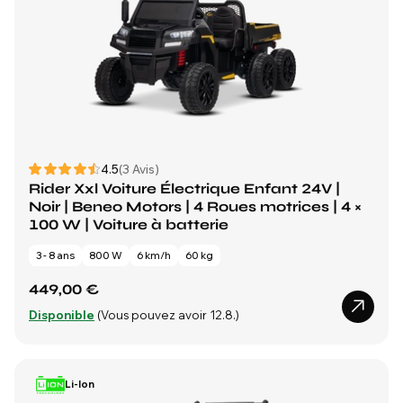
4.5
(3 Avis)
Rider Xxl Voiture Électrique Enfant 24V |
Noir | Beneo Motors | 4 Roues motrices | 4 ×
100 W | Voiture à batterie
3 - 8 ans
800 W
6 km/h
60 kg
449,00 €
Disponible
(Vous pouvez avoir 12.8.)
Li-Ion