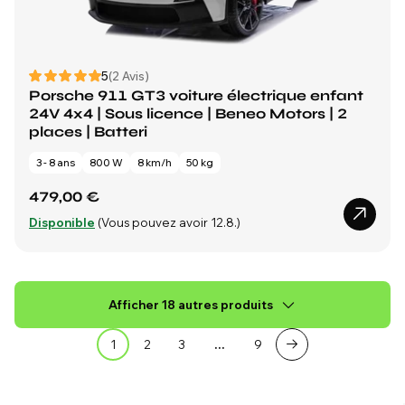
5
(2 Avis)
Porsche 911 GT3 voiture électrique enfant
24V 4x4 | Sous licence | Beneo Motors | 2
places | Batteri
3 - 8 ans
800 W
8 km/h
50 kg
479,00 €
Disponible
(Vous pouvez avoir 12.8.)
Afficher 18 autres produits
1
2
3
…
9