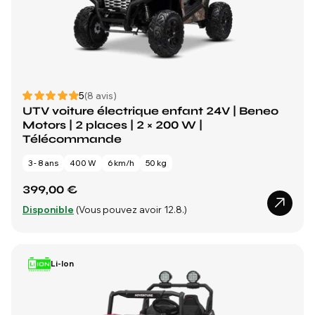
5
(8 avis)
UTV voiture électrique enfant 24V | Beneo
Motors | 2 places | 2 × 200 W |
Télécommande
3 - 8 ans
400 W
6 km/h
50 kg
399,00 €
Disponible
(Vous pouvez avoir 12.8.)
Li-Ion