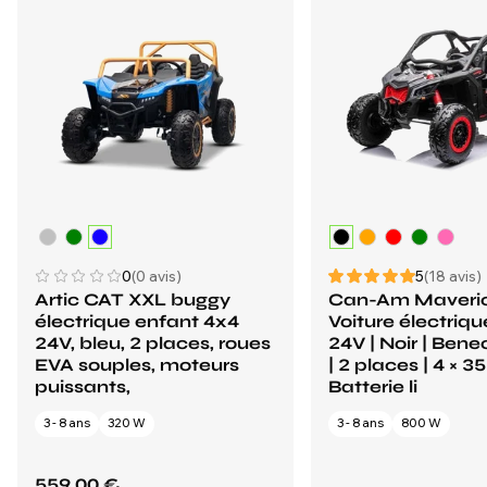
0
(0 avis)
5
(18 avis)
Artic CAT XXL buggy
Can-Am Maveri
électrique enfant 4x4
Voiture électriq
24V, bleu, 2 places, roues
24V | Noir | Ben
EVA souples, moteurs
| 2 places | 4 × 3
puissants,
Batterie li
3 - 8 ans
320 W
3 - 8 ans
800 W
559,00 €