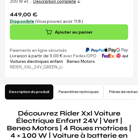
200 W et…
Description complète
449,00 €
Disponible
(Vous pouvez avoir 11.8.)
Ajouter au panier
Paiements en ligne sécurisés
Livraison à partir de 9,00 €
avec Fedex/DPD
Voitures électriques enfant
Beneo Motors
RIDER_XXL_24V_GREEN_Li
Description du produit
Paramètres techniques
Pièces de recha
Découvrez Rider Xxl Voiture
Électrique Enfant 24V | Vert |
Beneo Motors | 4 Roues motrices |
4 × 100 W | Voiture à batterie en