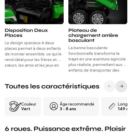
Disposition Deux
Plateau de
Places
chargement arrière
basculant
Le design spacieux à deux
La benne basculante
places permet à deux enfants
fonctionnelle transforme le
de monter ensemble, ce qui le
trajet en une aventure agricole
rend idéal pour les frères et
plus réaliste, permettant aux
sœurs, les amis et les jeux en
enfants de transporter des
plein air partagés.
jouets, du sable ou de petits
objets d'extérieur.
Toutes les caractéristiques
Couleur
Âge recommandé
Longue
Vert
3 - 8 ans
149 cm
6 roues. Puissance extrême. Plaisir