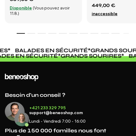
449,00 €
Disponible
(Vous pouvez avoir
11.8.)
inaccessible
S
*
BALADES EN SÉCURITÉ
*
GRANDS SOURI
LADES EN SÉCURITÉ
*
GRANDS SOURIRES
*
Besoin d'un conseil ?
+421 233 329 795
support@beneoshop.com
Lundi - Vendredi 7:00 - 16:00
Plus de 150 000 familles nous font