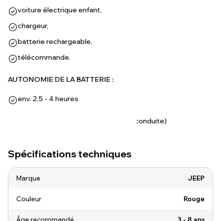
voiture électrique enfant,
chargeur,
batterie rechargeable,
télécommande.
AUTONOMIE DE LA BATTERIE :
env. 2,5 - 4 heures
(selon le terrain, le poids et le style de conduite)
Spécifications techniques
Marque
JEEP
Couleur
Rouge
Âge recommandé
3 - 8 ans