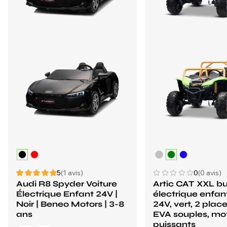
5
(1 avis)
0
(0 avis)
Audi R8 Spyder Voiture
Artic CAT XXL b
Électrique Enfant 24V |
électrique enfan
Noir | Beneo Motors | 3-8
24V, vert, 2 plac
ans
EVA souples, mo
puissants