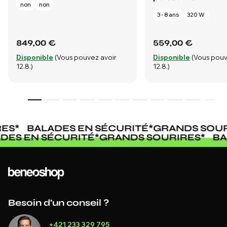
non
non
3 - 8 ans
320 W
849,00 €
559,00 €
Disponible
(Vous pouvez avoir
Disponible
(Vous pouv
12.8.)
12.8.)
ES
*
BALADES EN SÉCURITÉ
*
GRANDS SOUR
ADES EN SÉCURITÉ
*
GRANDS SOURIRES
*
B
Besoin d'un conseil ?
+421 233 329 795