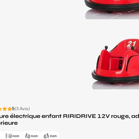
5
(3 Avis)
ure électrique enfant RIRIDRIVE 12V rouge, ada
rieure
n
non
non
non