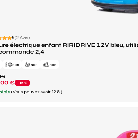
5
(2 Avis)
ure électrique enfant RIRIDRIVE 12V bleu, utilis
écommande 2,4
n
non
non
non
0 €
,00 €
- 15 %
nible
(Vous pouvez avoir 12.8.)