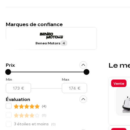
Marques de confiance
Beneo Motors
4
Le me
Prix
Min
Max
Vente
Évaluation
(
4
)
(
0
)
3 étoiles et moins
(
0
)