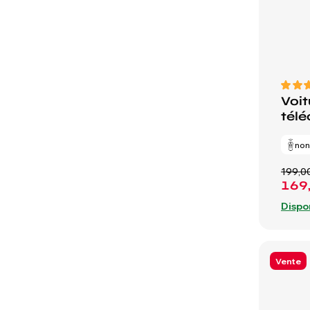
Voit
tél
no
199,0
169
Dispo
Vente