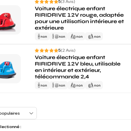
5
(3 Avis)
Voiture électrique enfant
RIRIDRIVE 12V rouge, adaptée
pour une utilisation intérieure et
extérieure
non
non
non
non
5
(2 Avis)
Voiture électrique enfant
RIRIDRIVE 12V bleu, utilisable
en intérieur et extérieur,
télécommande 2,4
non
non
non
non
lectionné :