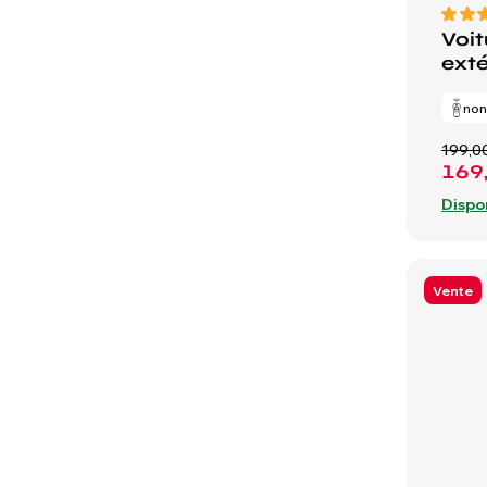
Voit
exté
no
199,0
169
Dispo
Vente