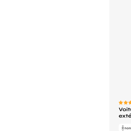
Voit
exté
no