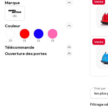
Vente
Marque
(
4
)
Couleur
(
1
)
(
1
)
(
1
)
(
1
)
Vente
Télécommande
Ouverture des portes
Trier par
Filtrage sé