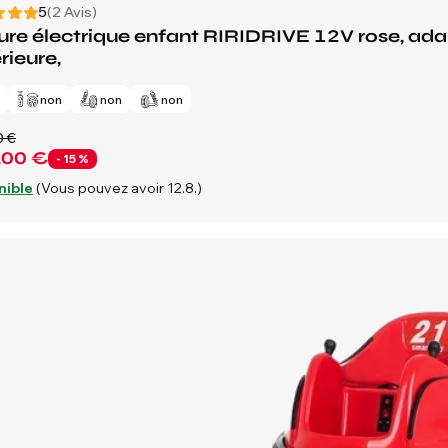
5
(2 Avis)
ure électrique enfant RIRIDRIVE 12V rose, adapt
rieure,
n
non
non
non
0 €
,00 €
- 15 %
nible
(Vous pouvez avoir 12.8.)