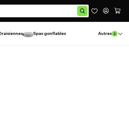
Draisiennes
Spas gonflables
Autres
2