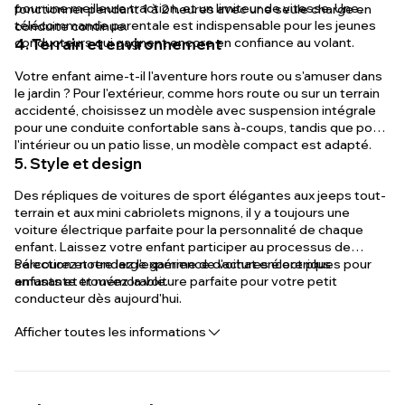
pour une meilleure traction, et un limiteur de vitesse. Une
fonctionner pendant 1 à 2 heures avec une seule charge en
télécommande parentale est indispensable pour les jeunes
conduite continue.
conducteurs qui gagnent encore en confiance au volant.
4. Terrain et environnement
Votre enfant aime-t-il l'aventure hors route ou s'amuser dans
le jardin ? Pour l'extérieur, comme hors route ou sur un terrain
accidenté, choisissez un modèle avec suspension intégrale
pour une conduite confortable sans à-coups, tandis que pour
l'intérieur ou un patio lisse, un modèle compact est adapté.
5. Style et design
Des répliques de voitures de sport élégantes aux jeeps tout-
terrain et aux mini cabriolets mignons, il y a toujours une
voiture électrique parfaite pour la personnalité de chaque
enfant. Laissez votre enfant participer au processus de
sélection et rendez l'expérience d'achat encore plus
Parcourez notre large gamme de voitures électriques pour
amusante et mémorable.
enfants et trouvez la voiture parfaite pour votre petit
conducteur dès aujourd'hui.
Afficher toutes les informations