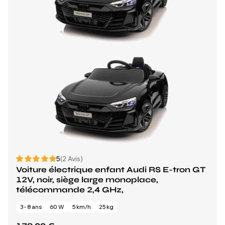
5
(2 Avis)
Voiture électrique enfant Audi RS E-tron GT
12V, noir, siège large monoplace,
télécommande 2,4 GHz,
3 - 8 ans
60 W
5 km/h
25 kg