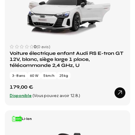
0
(0 avis)
Voiture électrique enfant Audi RS E-tron GT
12V, blanc, siège large 1 place,
télécommande 2,4 GHz, U
3 - 8 ans
60 W
5 km/h
25 kg
179,00 €
Disponible
(Vous pouvez avoir 12.8.)
Li-Ion