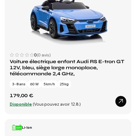
0
(0 avis)
Voiture électrique enfant Audi RS E-tron GT
12V, bleu, siège large monoplace,
télécommande 2,4 GHz,
3 - 8 ans
60 W
5 km/h
25 kg
179,00 €
Disponible
(Vous pouvez avoir 12.8.)
Li-Ion