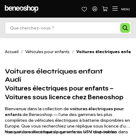
MENU
Accueil
/
Véhicules pour enfants
/
Voitures électriques enfant
Voitures électriques enfant
Audi
Voitures électriques pour enfants –
Voitures sous licence chez Beneoshop
Bienvenue dans la collection de
voitures électriques pour
enfants
de Beneoshop — l'une des gammes les plus
complètes de véhicules électriques à batterie disponibles en
Europe. Que vous recherchiez une réplique sous licence d'une
marque de voiture haut de gamme, un UTV tout-terrain
Nos voitures électriques pour enfants sont disponibles dans