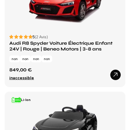
5
(2 Avis)
Audi R8 Spyder Voiture Électrique Enfant
24V | Rouge | Beneo Motors | 3-8 ans
non
non
non
non
849,00 €
inaccessible
Li-Ion