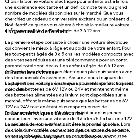
Choisir la bonne voiture électrique pour enfants est à la fois
une expérience excitante et un défi, compte tenu du grand
nombre de modèles disponibles sur le marché. Que vous
cherchiez un cadeau d'anniversaire excitant ou un présent de
Noël festif, ce guide vous aidera à choisir la meilleure voiture
électrique pour les enfants âgés de 3 à 12 ans.
1. Âge et taille de l'enfant
La première étape consiste à choisir une voiture électrique
qui convient le mieux à l'âge et au poids de votre enfant. Pour
les tout-petits âgés de 3 à 5 ans, les modèles compacts avec
des vitesses réduites et une télécommande pour un contrôle
parental total sont idéaux. Les enfants âgés de 6 à 12 ans
peuvent gérer des voitures électriques plus puissantes avec
2. Batterie et vitesse
des fonctionnalités avancées. Assurez-vous toujours de
La plupart des voitures électriques pour enfants fonctionnent
vérifier la tranche d'âge recommandée et la capacité de poids
avec des batteries de 6V, 12V ou 24V et maintenant même
maximale.
des batteries alimentées au lithium sont disponibles sur le
marché, offrant la même puissance que les batteries de 6V,
12V ou 24V tout en étant plus respectueuses de
l'environnement. Le modèle 6V convient aux plus jeunes
3. Caractéristiques de sécurité
conducteurs, avec une vitesse de 3 à 5 km/h. La batterie 12V
La sécurité de votre enfant doit être la priorité absolue. Lors
est idéale pour les enfants de 4 à 8 ans, tandis que les
du choix d'un modèle, recherchez des ceintures de sécurité,
modèles 24V offrent une conduite plus excitante pour les
un cadre robuste, des pneus en caoutchouc ou en mousse
enfants plus âgés. La plupart des modèles peuvent