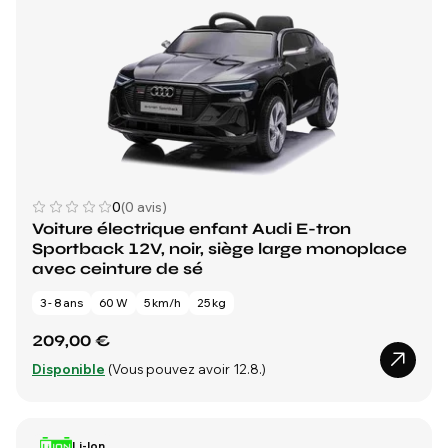
0
(0 avis)
Voiture électrique enfant Audi E-tron
Sportback 12V, noir, siège large monoplace
avec ceinture de sé
3 - 8 ans
60 W
5 km/h
25 kg
209,00 €
Disponible
(Vous pouvez avoir 12.8.)
Li-Ion