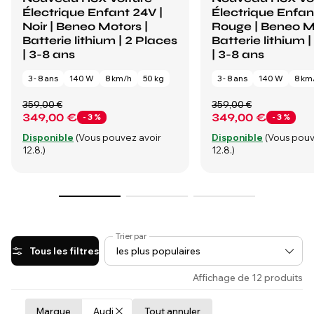
Électrique Enfant 24V |
Électrique Enfan
Noir | Beneo Motors |
Rouge | Beneo M
Batterie lithium | 2 Places
Batterie lithium 
| 3-8 ans
| 3-8 ans
3 - 8 ans
140 W
8 km/h
50 kg
3 - 8 ans
140 W
8 km
359,00 €
359,00 €
349,00 €
349,00 €
- 3 %
- 3 %
Disponible
(Vous pouvez avoir
Disponible
(Vous pouv
12.8.)
12.8.)
Trier par
Tous les filtres
Affichage de 12 produits
Marque
Audi
Tout annuler