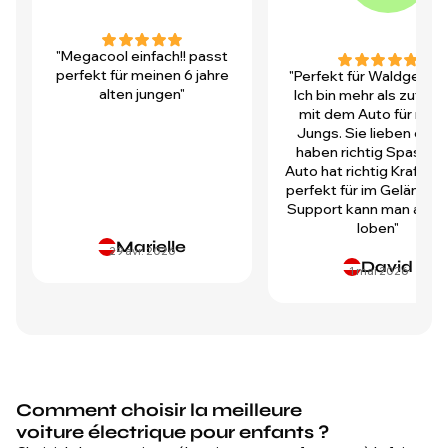
"Megacool einfach!! passt
perfekt für meinen 6 jahre
"Perfekt für Waldgegen
alten jungen"
Ich bin mehr als zufrie
mit dem Auto für mei
Jungs. Sie lieben es u
haben richtig Spass! D
Auto hat richtig Kraft und
perfekt für im Gelände.
Support kann man auch 
loben"
Marielle
29 avr. 2026
David
1 mai 2026
Comment choisir la meilleure
voiture électrique pour enfants ?