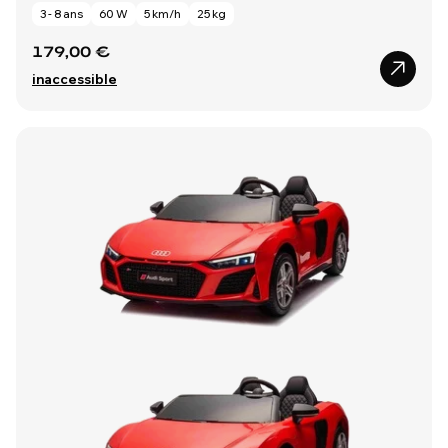
3 - 8 ans
60 W
5 km/h
25 kg
179,00 €
inaccessible