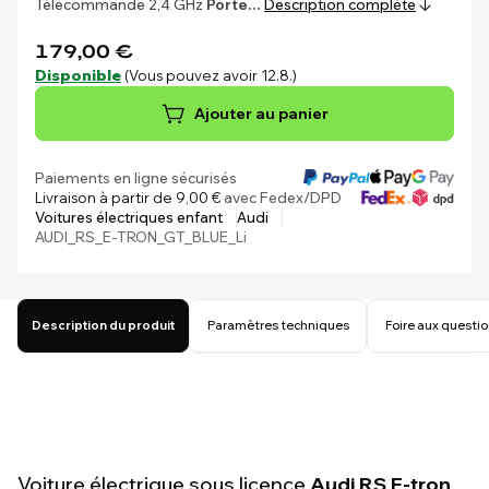
Télécommande 2,4 GHz
Porte…
Description complète
179,00 €
Disponible
(Vous pouvez avoir 12.8.)
Ajouter au panier
Paiements en ligne sécurisés
Livraison à partir de 9,00 €
avec Fedex/DPD
Voitures électriques enfant
Audi
AUDI_RS_E-TRON_GT_BLUE_Li
Description du produit
Paramètres techniques
Foire aux questi
Voiture électrique sous licence
Audi RS E-tron