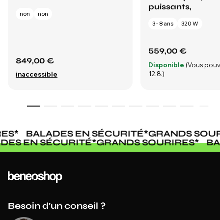
puissants,
non
non
3 - 8 ans
320 W
559,00 €
849,00 €
Disponible
(Vous pouv
12.8.)
inaccessible
ES
*
BALADES EN SÉCURITÉ
*
GRANDS SOUR
ADES EN SÉCURITÉ
*
GRANDS SOURIRES
*
B
Besoin d'un conseil ?