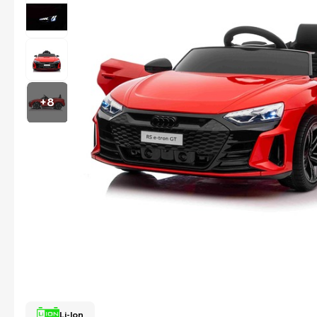
+8
Li-Ion