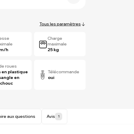
Tous les paramètres
tesse
Charge
ximale
maximale
km/h
25 kg
de roues
 en plastique
Télécommande
sangle en
oui
tchouc
oire aux questions
Avis
1