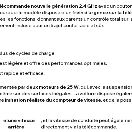
lécommande nouvelle génération 2,4 GHz
avec un bouton
t pourquoi le modèle dispose d'un
frein d'urgence sur la t
s les fonctions, donnant aux parents un contrôle total sur 
ement incluse pour un trajet confortable et sûr.
plus de cycles de charge.
e est légère et offre des performances optimales.
t rapide et efficace.
limentée par
deux moteurs de 25 W
, qui, avec la
suspension
 même sur des surfaces inégales. La voiture dispose égale
une
imitation réaliste du compteur de vitesse
, et de la poss
et
une vitesse
, et la vitesse de conduite peut égaleme
arrière
directement via la télécommande.