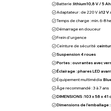
Batterie :
lithium
10,8 V / 5 Ah
Adaptateur : de 220 V à
12 V
Temps de charge : min. 6-8 h
Démarrage en douceur
Frein d'urgence
Ceinture de sécurité :
ceintur
Suspension 4 roues
Portes : ouvrantes avec ver
Éclairage : phares LED avant
Équipement multimédia :
Blu
Âge recommandé : 3 à 7 ans
DIMENSIONS :
103 x 58 x 41
Dimensions de l'emballage :