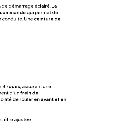
 de démarrage éclairé. La
élécommande
qui permet de
la conduite. Une
ceinture de
 4 roues
, assurent une
ment d'un
frein de
ibilité de rouler
en avant et en
nt être ajustée