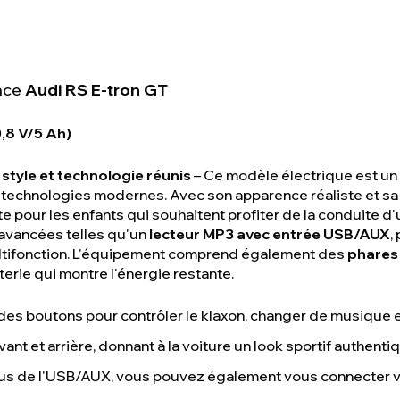
ence
Audi RS E-tron GT
0,8 V/5 Ah)
 style et technologie réunis
– Ce modèle électrique est un 
 technologies modernes. Avec son apparence réaliste et sa f
te pour les enfants qui souhaitent profiter de la conduite d'u
 avancées telles qu'un
lecteur MP3 avec entrée USB/AUX
,
ltifonction. L'équipement comprend également des
phares 
terie qui montre l'énergie restante.
des boutons pour contrôler le klaxon, changer de musique e
vant et arrière, donnant à la voiture un look sportif authenti
lus de l'USB/AUX, vous pouvez également vous connecter v