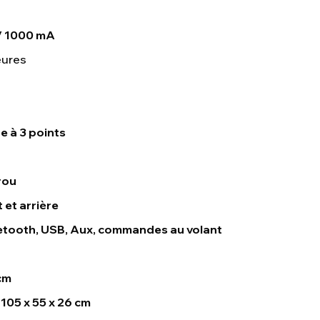
 / 1000 mA
eures
e à 3 points
rou
 et arrière
etooth, USB, Aux, commandes au volant
 cm
 105 x 55 x 26 cm