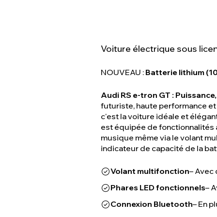
Voiture électrique sous lic
NOUVEAU :
Batterie lithium (1
Audi RS e-tron GT : Puissance,
futuriste, haute performance et
c'est la voiture idéale et élégan
est équipée de fonctionnalités
musique même via le volant mu
indicateur de capacité de la bat
Volant multifonction
– Avec 
Phares LED fonctionnels
– A
Connexion Bluetooth
– En p