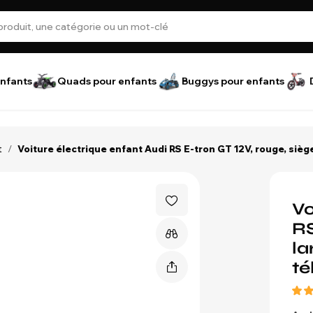
nfants
Quads pour enfants
Buggys pour enfants
t
/
Voiture électrique enfant Audi RS E-tron GT 12V, rouge, si
Vo
RS
la
t