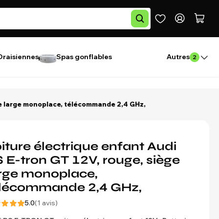
Draisiennes
Spas gonflables
Autres
2
ège large monoplace, télécommande 2,4 GHz,
iture électrique enfant Audi
 E-tron GT 12V, rouge, siège
rge monoplace,
élécommande 2,4 GHz,
5.0
(1 avis)