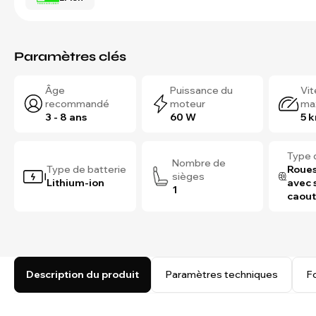
Paramètres clés
Âge
Puissance du
Vi
recommandé
moteur
ma
3 - 8 ans
60 W
5 
Type 
Nombre de
Type de batterie
Roues
sièges
Lithium-ion
avec 
1
caou
Description du produit
Paramètres techniques
F