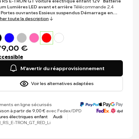
i RS E-TRON GT voiture électrique enfant 12V
Batterie
ium
Lumières LED avant et arrière
Télécommande 2,4
z
Portes ouvrantes
Essieux suspendus
Démarrage en…
cher toute la description
9,00 €
ccessible
M'avertir du réapprovisionnement
Voir les alternatives adaptées
ments en ligne sécurisés
aison à partir de 9,00 €
avec Fedex/DPD
ures électriques enfant
Audi
I_RS_E-TRON_GT_RED_Li