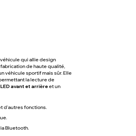
véhicule qui allie design
abrication de haute qualité,
n véhicule sportif mais sûr. Elle
 permettant la lecture de
LED avant et arrière
et un
t d'autres fonctions.
que.
ia Bluetooth.