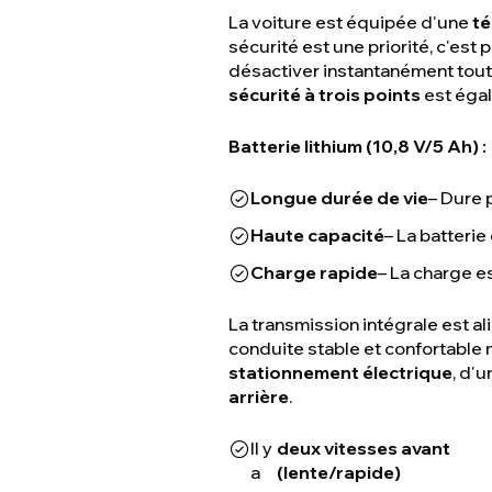
La voiture est équipée d'une
té
sécurité est une priorité, c'es
désactiver instantanément toute
sécurité à trois points
est égal
Batterie lithium (10,8 V/5 Ah) :
Longue durée de vie
– Dure 
Haute capacité
– La batteri
Charge rapide
– La charge es
La transmission intégrale est a
conduite stable et confortable
stationnement électrique
, d'
arrière
.
Il y
deux vitesses avant
a
(lente/rapide)