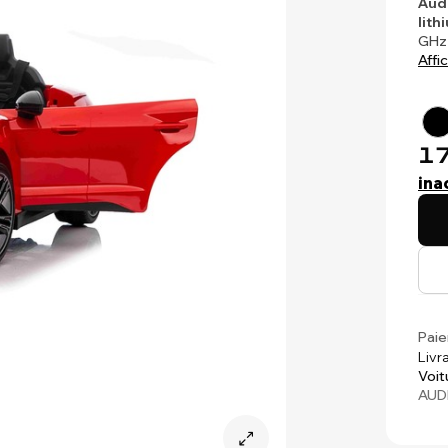
Aud
lith
GH
Affi
17
ina
Paie
Livr
Voit
AUD