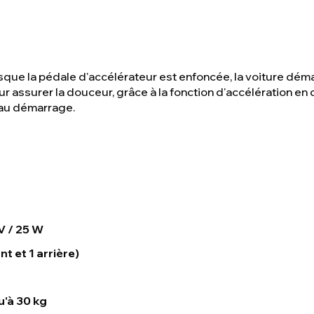
sque la pédale d'accélérateur est enfoncée, la voiture déma
assurer la douceur, grâce à la fonction d'accélération en do
au démarrage.
 V / 25 W
nt et 1 arrière)
u'à 30 kg