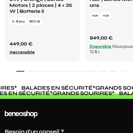
Motors | 2 places | 4 × 35
ans
W | Batterie li
non
non
3 - 8 ans
800 W
849,00 €
449,00 €
Disponible
(Vous pouv
12.8.)
inaccessible
RES
*
BALADES EN SÉCURITÉ
*
GRANDS SOU
DES EN SÉCURITÉ
*
GRANDS SOURIRES
*
BA
Besoin d'un conseil ?