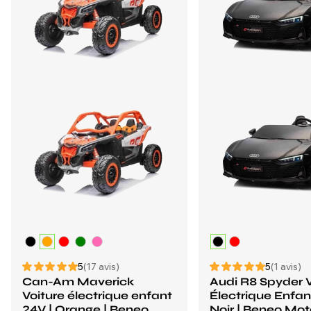
5
(17 avis)
5
(1 avis)
Can-Am Maverick
Audi R8 Spyder V
Voiture électrique enfant
Électrique Enfan
24V | Orange | Beneo
Noir | Beneo Moto