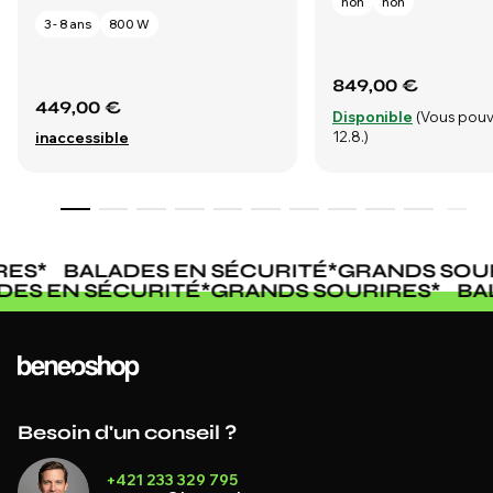
non
non
3 - 8 ans
800 W
849,00 €
449,00 €
Disponible
(Vous pouv
12.8.)
inaccessible
ES
*
BALADES EN SÉCURITÉ
*
GRANDS SOUR
ADES EN SÉCURITÉ
*
GRANDS SOURIRES
*
B
Besoin d'un conseil ?
+421 233 329 795