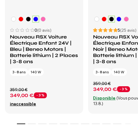
0
(0 avis)
5
(25 avis)
Nouveau RSX Voiture
Nouveau RSX Vo
Électrique Enfant 24V |
Électrique Enfan
Bleu | Beneo Motors |
Noir | Beneo Moto
Batterie lithium | 2 Places
Batterie lithium 
| 3-8 ans
| 3-8 ans
3 - 8 ans
140 W
3 - 8 ans
140 W
359,00 €
349,00 €
- 3 %
359,00 €
349,00 €
- 3 %
Disponible
(Vous pouv
13.8.)
inaccessible