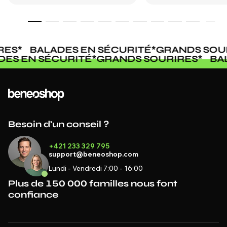
ES
*
BALADES EN SÉCURITÉ
*
GRANDS SOUR
ADES EN SÉCURITÉ
*
GRANDS SOURIRES
*
B
Besoin d'un conseil ?
+421 233 329 795
support@beneoshop.com
Lundi - Vendredi 7:00 - 16:00
Plus de 150 000 familles nous font
confiance