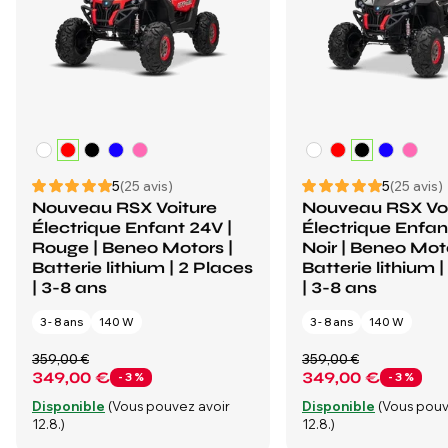
5
(25 avis)
5
(25 avis)
Nouveau RSX Voiture
Nouveau RSX Vo
Électrique Enfant 24V |
Électrique Enfan
Rouge | Beneo Motors |
Noir | Beneo Moto
Batterie lithium | 2 Places
Batterie lithium 
| 3-8 ans
| 3-8 ans
3 - 8 ans
140 W
3 - 8 ans
140 W
359,00 €
359,00 €
349,00 €
349,00 €
- 3 %
- 3 %
Disponible
(Vous pouvez avoir
Disponible
(Vous pouv
12.8.)
12.8.)