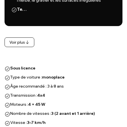
l'herbe, le gravier et les surfaces irrégulières
Te…
Voir plus
Sous licence
Type de voiture :
monoplace
Âge recommandé : 3 à 8 ans
Transmission :
4x4
Moteurs :
4 × 45 W
Nombre de vitesses :
3 (2 avant et 1 arrière)
Vitesse :
3–7 km/h