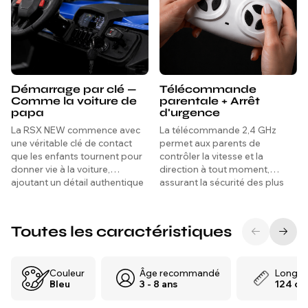
Démarrage par clé —
Télécommande
Comme la voiture de
parentale + Arrêt
papa
d'urgence
La RSX NEW commence avec
La télécommande 2,4 GHz
une véritable clé de contact
permet aux parents de
que les enfants tournent pour
contrôler la vitesse et la
donner vie à la voiture,
direction à tout moment,
ajoutant un détail authentique
assurant la sécurité des plus
et excitant qui rend chaque
jeunes conducteurs tout en
trajet aussi réel que possible
renforçant leur confiance.
dès le premier instant.
Toutes les caractéristiques
Couleur
Âge recommandé
Longue
Bleu
3 - 8 ans
124 cm