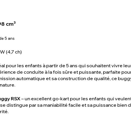
98 cm³
de 5 ans
W (4,7 ch)
l pour les enfants à partir de 5 ans qui souhaitent vivre l
rience de conduite à la fois sûre et puissante, parfaite po
ission automatique et sa construction de qualité, ce buggy
 nature.
uggy RSX
– un excellent go-kart pour les enfants qui veule
e distingue par sa maniabilité facile et sa puissance bien do
rité.