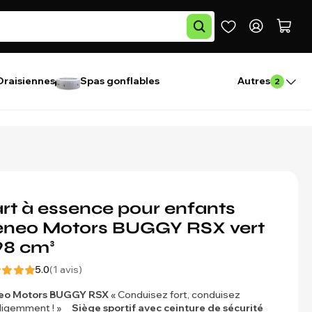
Draisiennes
Spas gonflables
Autres
2
rt à essence pour enfants
eneo Motors BUGGY RSX vert
98 cm³
5.0
(1 avis)
eo Motors
BUGGY RSX
« Conduisez fort, conduisez
lligemment ! »
Siège sportif avec ceinture de sécurité