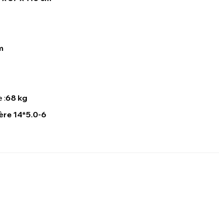
m
 :
68 kg
ière 14*5.0-6