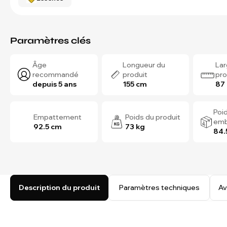
Paramètres clés
Âge
Longueur du
Lar
recommandé
produit
pro
depuis 5 ans
155 cm
87
Poi
Empattement
Poids du produit
emb
92.5 cm
73 kg
84.
Description du produit
Paramètres techniques
Av