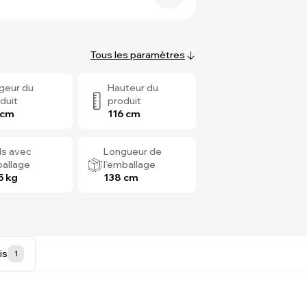
Tous les paramètres
geur du
Hauteur du
duit
produit
 cm
116 cm
ds avec
Longueur de
allage
l’emballage
5 kg
138 cm
is
1