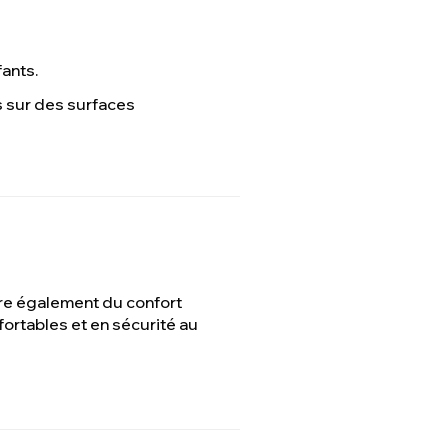
fants.
s sur des surfaces
fre également du confort
fortables et en sécurité au