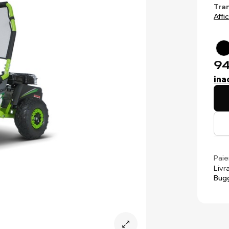
Tra
Affi
94
ina
Paie
Livr
Bug