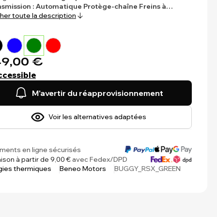
nsmission : Automatique
Protège-chaîne
Freins à…
cher toute la description
9,00 €
ccessible
M'avertir du réapprovisionnement
Voir les alternatives adaptées
ments en ligne sécurisés
aison à partir de 9,00 €
avec Fedex/DPD
gies thermiques
Beneo Motors
BUGGY_RSX_GREEN