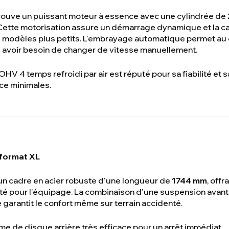
ouve un puissant moteur à essence avec une cylindrée de
Cette motorisation assure un démarrage dynamique et la c
s modèles plus petits. L'embrayage automatique permet au
s avoir besoin de changer de vitesse manuellement.
OHV 4 temps refroidi par air est réputé pour sa fiabilité et 
ce minimales.
 format XL
 un cadre en acier robuste d'une longueur de
1744 mm
, offr
té pour l'équipage. La combinaison d'une suspension avant
 garantit le confort même sur terrain accidenté.
me de disque arrière très efficace pour un arrêt immédiat.