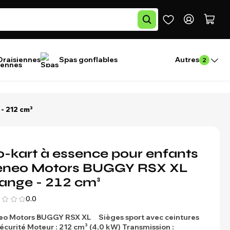
Draisiennes
Spas gonflables
Autres
2
- 212 cm³
-kart à essence pour enfants
eneo Motors BUGGY RSX XL
ange - 212 cm³
0.0
eo Motors
BUGGY RSX XL
Sièges sport avec ceintures
écurité
Moteur : 212 cm³ (4,0 kW)
Transmission :