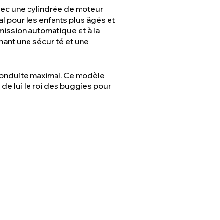
vec une cylindrée de moteur
l pour les enfants plus âgés et
smission automatique et à la
nant une sécurité et une
 conduite maximal. Ce modèle
de lui le roi des buggies pour