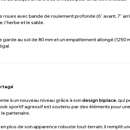
 roues avec bande de roulement profonde (6" avant, 7" arr
, l'herbe et le sable.
e garde au sol de 80 mm et un empattement allongé (1250 m
égal.
artagé
omie à un nouveau niveau grâce à son
design biplace
, qui 
ook sportif agressif est soutenu par des éléments pour une
le partenaire.
 en plus de son apparence robuste tout-terrain, il remplit u