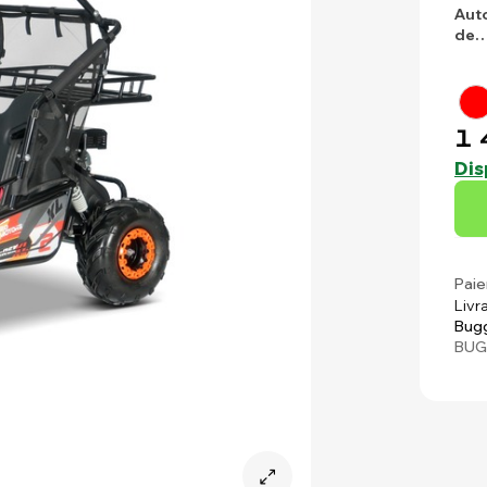
Aut
de
1 
Dis
Paie
Livr
Bug
BUG