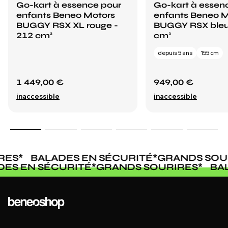
Go-kart à essence pour
Go-kart à essen
enfants Beneo Motors
enfants Beneo M
BUGGY RSX XL rouge -
BUGGY RSX bleu
212 cm³
cm³
depuis 5 ans
155 cm
1 449,00 €
949,00 €
inaccessible
inaccessible
ES
*
BALADES EN SÉCURITÉ
*
GRANDS SOUR
ADES EN SÉCURITÉ
*
GRANDS SOURIRES
*
B