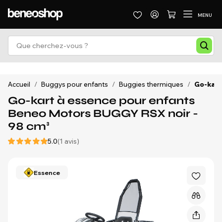
MENU
Accueil
/
Buggys pour enfants
/
Buggies thermiques
/
Go-kart
Go-kart à essence pour enfants
Beneo Motors BUGGY RSX noir -
98 cm³
5.0
(1 avis)
Essence