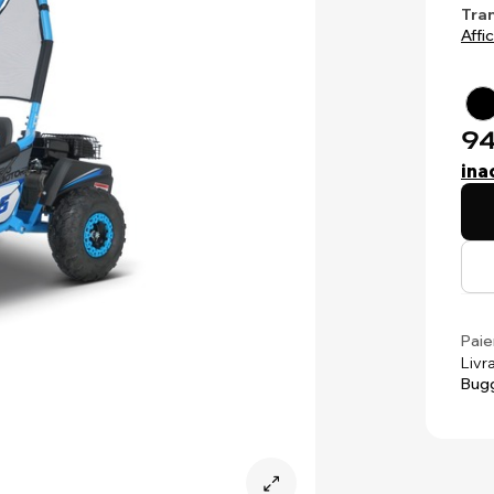
Tra
Affi
94
ina
Paie
Livr
Bug