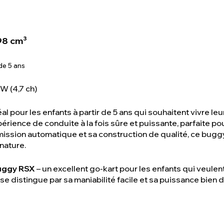
98 cm³
de 5 ans
W (4,7 ch)
l pour les enfants à partir de 5 ans qui souhaitent vivre le
périence de conduite à la fois sûre et puissante, parfaite p
ission automatique et sa construction de qualité, ce buggy
 nature.
uggy RSX
– un excellent go-kart pour les enfants qui veule
e distingue par sa maniabilité facile et sa puissance bien do