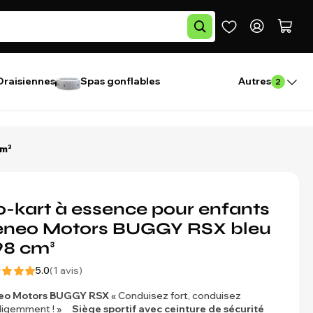
Draisiennes
Spas gonflables
Autres
2
cm³
-kart à essence pour enfants
eneo Motors BUGGY RSX bleu
98 cm³
5.0
(1 avis)
eo Motors
BUGGY RSX
« Conduisez fort, conduisez
lligemment ! »
Siège sportif avec ceinture de sécurité