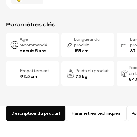
Paramètres clés
Âge
Longueur du
Lar
recommandé
produit
pro
depuis 5 ans
155 cm
87
Poi
Empattement
Poids du produit
emb
92.5 cm
73 kg
84.
Description du produit
Paramètres techniques
Av