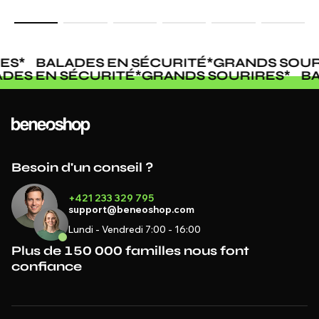
ES
*
BALADES EN SÉCURITÉ
*
GRANDS SOUR
ADES EN SÉCURITÉ
*
GRANDS SOURIRES
*
B
Besoin d'un conseil ?
+421 233 329 795
support@beneoshop.com
Lundi - Vendredi 7:00 - 16:00
Plus de 150 000 familles nous font
confiance