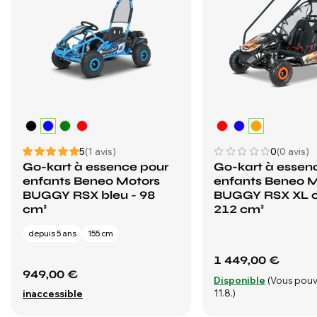
5
(1 avis)
0
(0 avis)
Go-kart à essence pour
Go-kart à essen
enfants Beneo Motors
enfants Beneo M
BUGGY RSX bleu - 98
BUGGY RSX XL o
cm³
212 cm³
depuis 5 ans
155 cm
1 449,00 €
949,00 €
Disponible
(Vous pouv
11.8.)
inaccessible