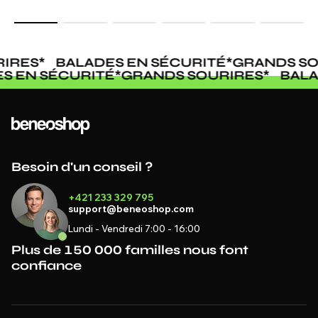
IRES
*
BALADES EN SÉCURITÉ
*
GRANDS SO
ES EN SÉCURITÉ
*
GRANDS SOURIRES
*
BAL
Besoin d'un conseil ?
+421 233 329 795
support@beneoshop.com
Lundi - Vendredi 7:00 - 16:00
Plus de 150 000 familles nous font
confiance