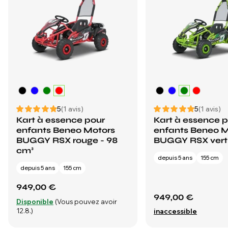
5
(1 avis)
5
(1 avis)
Kart à essence pour
Kart à essence 
enfants Beneo Motors
enfants Beneo M
BUGGY RSX rouge - 98
BUGGY RSX vert 
cm³
depuis 5 ans
155 cm
depuis 5 ans
155 cm
949,00 €
949,00 €
Disponible
(Vous pouvez avoir
12.8.)
inaccessible