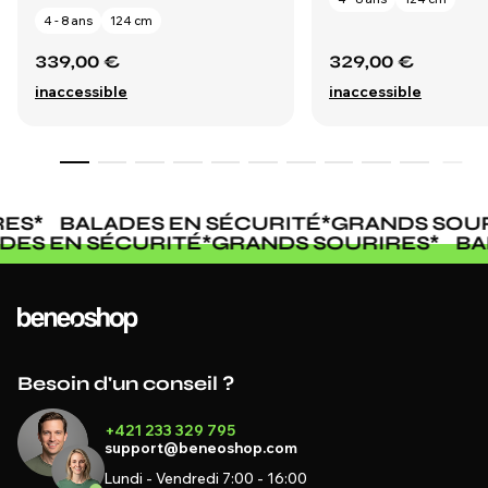
4 - 8 ans
124 cm
339,00 €
329,00 €
inaccessible
inaccessible
ES
*
BALADES EN SÉCURITÉ
*
GRANDS SOUR
ADES EN SÉCURITÉ
*
GRANDS SOURIRES
*
B
Besoin d'un conseil ?
+421 233 329 795
support@beneoshop.com
Lundi - Vendredi 7:00 - 16:00