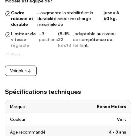
modèle est équipé de :
Cadre
– augmente la stabilité et la
jusqu'à
robuste et
durabilité avec une charge
60 kg.
durable
maximale de
Limiteur de
– 3
(8-15-
, adaptable au niveau
vitesse
positions
22
de compétence de
réglable
km/h)
l'enfant.
Syst…
Voir plus
Spécifications techniques
Marque
Beneo Motors
Couleur
Vert
Âge recommandé
4 - 8 ans