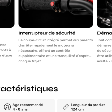
Interrupteur de sécurité
Démar
Le coupe-circuit intégré permet aux parents
Tout com
onse
d'arrêter rapidement le moteur si
démarre 
tants à
nécessaire, offrant un contrôle
de sécur
r étape
supplémentaire et une tranquillité d'esprit à
être util
chaque trajet.
adulte - 
lorsque l
utilisati
ractéristiques
Âge recommandé
Longueur du produit
4 - 8 ans
124 cm