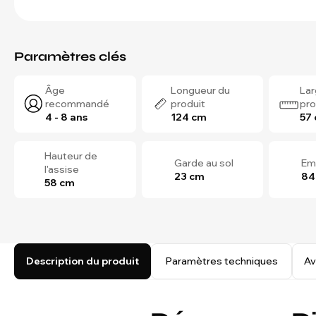
Paramètres clés
Âge
Longueur du
Lar
recommandé
produit
pro
4 - 8 ans
124 cm
57
Hauteur de
Garde au sol
Em
l'assise
23 cm
84
58 cm
Description du produit
Paramètres techniques
Av