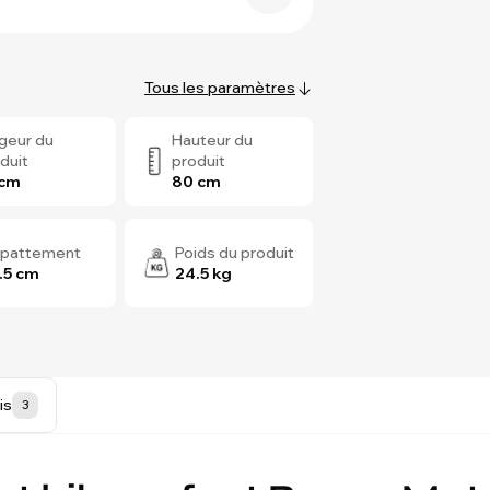
Tous les paramètres
geur du
Hauteur du
duit
produit
 cm
80 cm
pattement
Poids du produit
.5 cm
24.5 kg
is
3