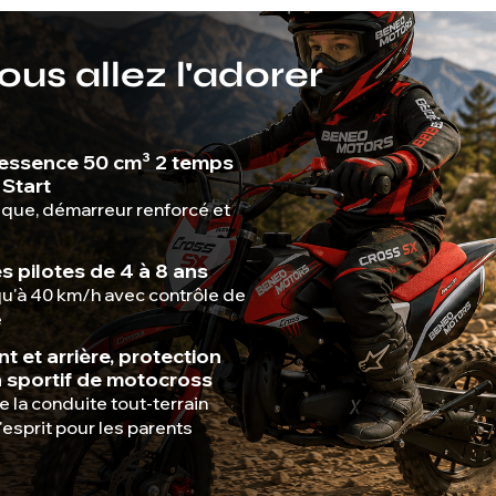
us allez l'adorer
 essence 50 cm³ 2 temps
Start
que, démarreur renforcé et
es pilotes de 4 à 8 ans
u'à 40 km/h avec contrôle de
e
t et arrière, protection
n sportif de motocross
e la conduite tout-terrain
'esprit pour les parents