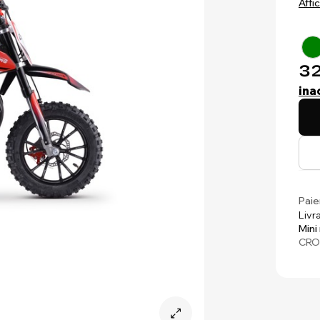
Affi
32
ina
Paie
Livr
Mini
CRO