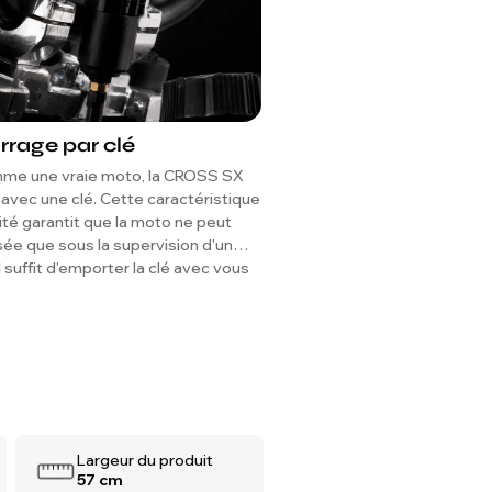
rage par clé
Pneus Tout-Terrain
Haute Adhérence
me une vraie moto, la CROSS SX
Conçus pour une traction max
avec une clé. Cette caractéristique
pneus de 10 pouces présent
ité garantit que la moto ne peut
bande de roulement profond i
isée que sous la supervision d'un
terre, le gravier et l'herbe.
il suffit d'emporter la clé avec vous
e jeu est terminé pour éviter toute
on non autorisée.
Largeur du produit
57 cm