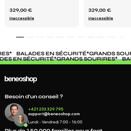
329,00 €
329,00 €
inaccessible
inaccessible
ES
*
BALADES EN SÉCURITÉ
*
GRANDS SOUR
ADES EN SÉCURITÉ
*
GRANDS SOURIRES
*
B
Besoin d'un conseil ?
+421 233 329 795
support@beneoshop.com
Lundi - Vendredi 7:00 - 16:00
Plus de 150 000 familles nous font