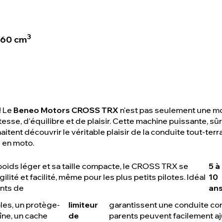
3
 60 cm
! Le
Beneo Motors CROSS TRX
n'est pas seulement une mo
sse, d'équilibre et de plaisir. Cette machine puissante, sûr
aitent découvrir le véritable plaisir de la conduite tout-terr
 en moto.
poids léger et sa taille compacte, le CROSS TRX se
5 à
ilité et facilité, même pour les plus petits pilotes. Idéal
10
ants de
an
bles, un protège-
limiteur
garantissent une conduite con
îne, un cache
de
parents peuvent facilement a