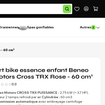
Draisiennes
Spas gonflables
Autres
2
 - 60 cm³
rt bike essence enfant Beneo
tors Cross TRX Rose - 60 cm³
0.0
eo Motors CROSS TRX
PUISSANCE :
2,75 kW (≈ 3,7 HP),
ur 2 temps refroidi par air
Cylindrée :
60 cm3
nsmission automatique
avec embrayage centrifuge