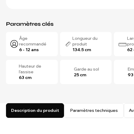
Paramètres clés
Âge
Longueur du
Lar
recommandé
produit
pro
6 - 12 ans
134.5 cm
62
Hauteur de
Garde au sol
Em
l'assise
25 cm
93
63 cm
Description du produit
Paramètres techniques
Av