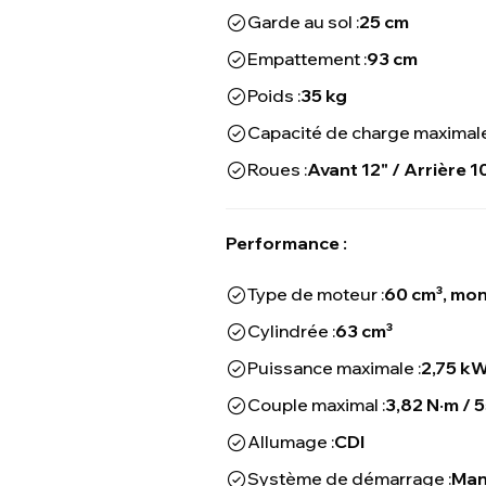
Garde au sol :
25 cm
Empattement :
93 cm
Poids :
35 kg
Capacité de charge maximale
Roues :
Avant 12" / Arrière 1
Performance :
Type de moteur :
60 cm³, mono
Cylindrée :
63 cm³
Puissance maximale :
2,75 kW
Couple maximal :
3,82 N·m / 
Allumage :
CDI
Système de démarrage :
Man