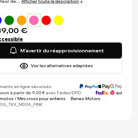
iteur de…
Afficher toute la description
9,00 €
ccessible
M'avertir du réapprovisionnement
Voir les alternatives adaptées
ments en ligne sécurisés
aison à partir de 9,00 €
avec Fedex/DPD
 motos / Mini cross pour enfants
Beneo Motors
SS_TRX_MD06_PINK