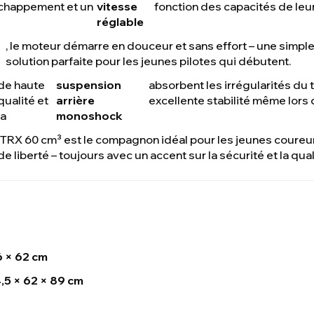
chappement et un
vitesse
fonction des capacités de leur
réglable
, le moteur démarre en douceur et sans effort – une simple 
solution parfaite pour les jeunes pilotes qui débutent.
de haute
suspension
absorbent les irrégularités du t
qualité et
arrière
excellente stabilité même lor
la
monoshock
RX 60 cm³ est le compagnon idéal pour les jeunes coureur
de liberté – toujours avec un accent sur la sécurité et la qual
6 × 62 cm
,5 × 62 × 89 cm