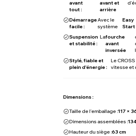
avant
avant et
d'é
tout :
arrière
Démarrage
Avec le
Easy
facile :
système
Start
Suspension
La
fourche
et stabilité :
avant
inversée
Stylé, fiable et
Le CROSS T
plein d'énergie :
vitesse et 
Dimensions :
Taille de l'emballage :
117 × 3
Dimensions assemblées :
134
Hauteur du siège :
63 cm