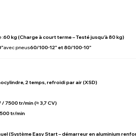
 :
60 kg (Charge à court terme – Testé jusqu'à 80 kg)
0"
avec pneus
60/100-12" et 80/100-10"
cylindre, 2 temps, refroidi par air (XSD)
 / 7500 tr/min (≈ 3,7 CV)
5500 tr/min
uel (Système Easy Start – démarreur en aluminium renfo