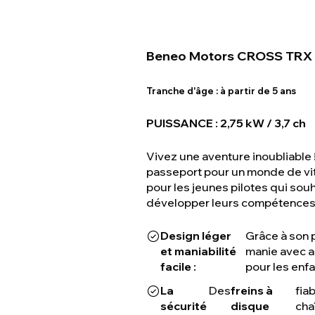
Beneo Motors CROSS TRX
Tranche d'âge :
à partir de 5 ans
PUISSANCE : 2,75 kW / 3,7 ch
Vivez une aventure inoubliable 
passeport pour un monde de vite
pour les jeunes pilotes qui souh
développer leurs compétences
Design léger
Grâce à son 
et maniabilité
manie avec ag
facile :
pour les enf
La
Des
freins à
fia
sécurité
disque
cha