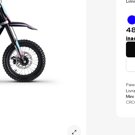
Lim
48
ina
Paie
Livr
Mini
CRO