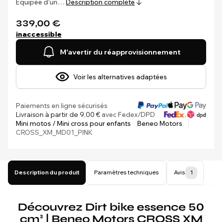
Équipée d'un…
Description complète
339,00 €
inaccessible
M'avertir du réapprovisionnement
Voir les alternatives adaptées
Paiements en ligne sécurisés
Livraison à partir de 9,00 €
avec Fedex/DPD
Mini motos / Mini cross pour enfants
Beneo Motors
CROSS_XM_MD01_PINK
Description du produit
Paramètres techniques
Avis
1
Découvrez Dirt bike essence 50
cm³ | Beneo Motors CROSS XM