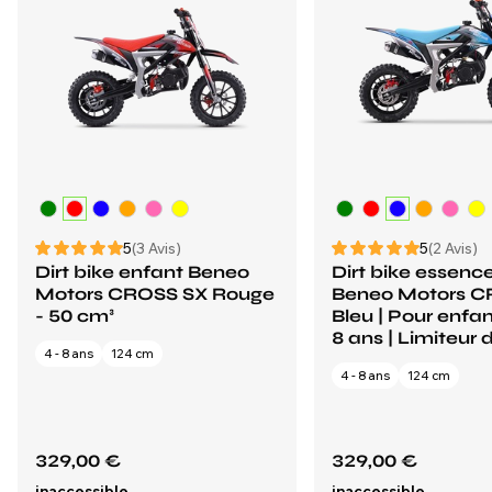
5
(3 Avis)
5
(2 Avis)
Dirt bike enfant Beneo
Dirt bike essence
Motors CROSS SX Rouge
Beneo Motors C
- 50 cm³
Bleu | Pour enfan
8 ans | Limiteur 
4 - 8 ans
124 cm
4 - 8 ans
124 cm
329,00 €
329,00 €
inaccessible
inaccessible