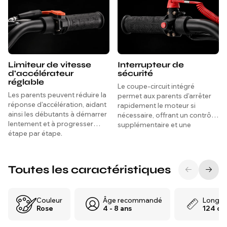
Limiteur de vitesse
Interrupteur de
d'accélérateur
sécurité
réglable
Le coupe-circuit intégré
Les parents peuvent réduire la
permet aux parents d'arrêter
réponse d'accélération, aidant
rapidement le moteur si
ainsi les débutants à démarrer
nécessaire, offrant un contrôle
lentement et à progresser
supplémentaire et une
étape par étape.
tranquillité d'esprit à chaque
trajet.
Toutes les caractéristiques
Couleur
Âge recommandé
Longue
Rose
4 - 8 ans
124 cm