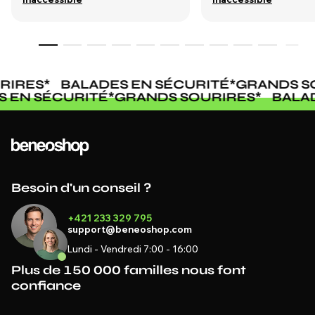
IRES
*
BALADES EN SÉCURITÉ
*
GRANDS SOU
ES EN SÉCURITÉ
*
GRANDS SOURIRES
*
BAL
Besoin d'un conseil ?
+421 233 329 795
support@beneoshop.com
Lundi - Vendredi 7:00 - 16:00
Plus de 150 000 familles nous font
confiance