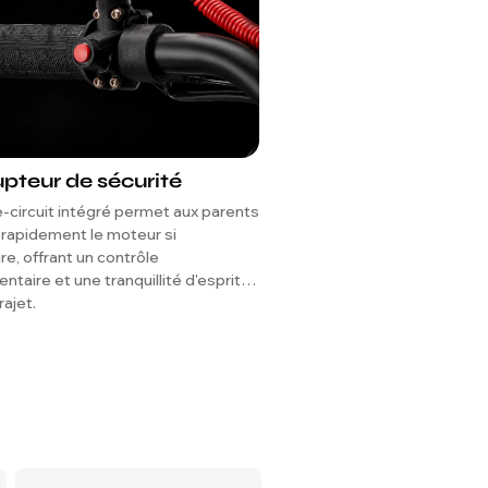
upteur de sécurité
Freins à disque avan
-circuit intégré permet aux parents
Les freins à disque sur les d
r rapidement le moteur si
offrent une performance de f
e, offrant un contrôle
forte et plus fiable pour un m
taire et une tranquillité d'esprit à
de conduite.
ajet.