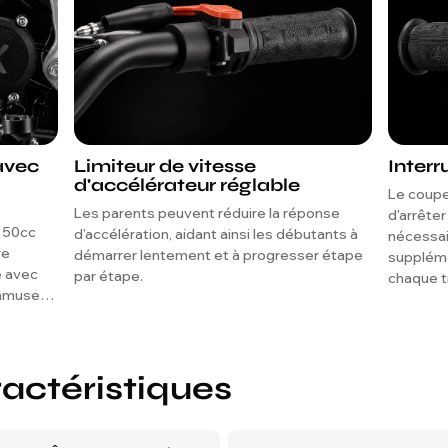
avec
Limiteur de vitesse
Interr
d'accélérateur réglable
Le coupe
Les parents peuvent réduire la réponse
d'arrête
 50cc
d'accélération, aidant ainsi les débutants à
nécessair
re
démarrer lentement et à progresser étape
supplémen
e avec
par étape.
chaque tr
'amuser
ractéristiques