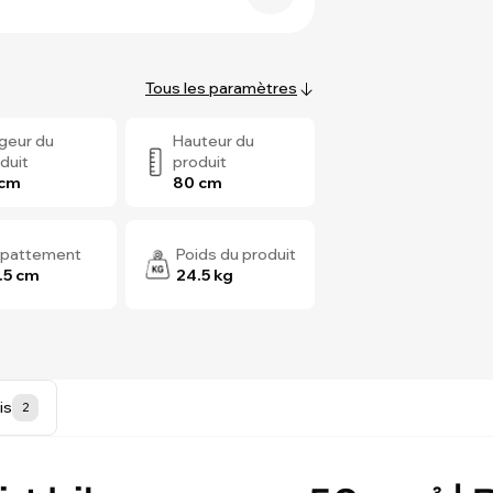
Tous les paramètres
geur du
Hauteur du
duit
produit
 cm
80 cm
pattement
Poids du produit
.5 cm
24.5 kg
is
2