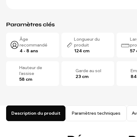
Paramètres clés
Âge
Longueur du
Lar
recommandé
produit
pro
4 - 8 ans
124 cm
57
Hauteur de
Garde au sol
Em
l'assise
23 cm
84
58 cm
Description du produit
Paramètres techniques
Av