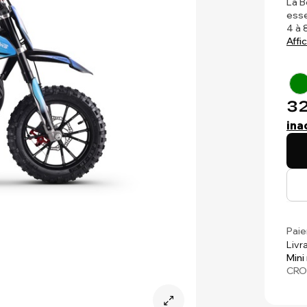
La B
esse
4 à 
Affi
32
ina
Paie
Livr
Mini
CRO