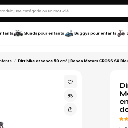
nfants
Quads pour enfants
Buggys pour enfants
enfants
/
Dirt bike essence 50 cm³ | Beneo Motors CROSS SX Bleu |
Di
Mo
en
de