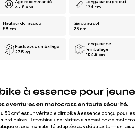
Âge recommandé
Longueur du produit
4 - 8 ans
124 cm
Hauteur de l'assise
Garde au sol
58 cm
23 cm
Longueur de
Poids avec emballage
l’emballage
27.5 kg
104.5 cm
 bike à essence pour jeune
s aventures en motocross en toute sécurité.
0 cm³ est un véritable dirt bike à essence conçu pour les 
s ordinaires. Il combine une véritable sensation de motocr
tique et une maniabilité adaptée aux débutants — en faisan