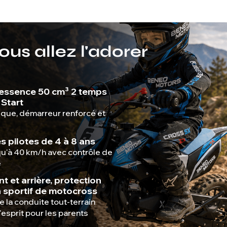
us allez l'adorer
 essence 50 cm³ 2 temps
Start
que, démarreur renforcé et
es pilotes de 4 à 8 ans
u'à 40 km/h avec contrôle de
e
t et arrière, protection
n sportif de motocross
e la conduite tout-terrain
'esprit pour les parents