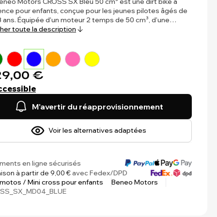
eneo Motors CROSS SX Bleu 50 cm³ est une dirt bike à
nce pour enfants, conçue pour les jeunes pilotes âgés de
8 ans. Équipée d'un moteur 2 temps de 50 cm³, d'une…
cher toute la description
9,00 €
ccessible
M'avertir du réapprovisionnement
Voir les alternatives adaptées
ments en ligne sécurisés
aison à partir de 9,00 €
avec Fedex/DPD
 motos / Mini cross pour enfants
Beneo Motors
SS_SX_MD04_BLUE