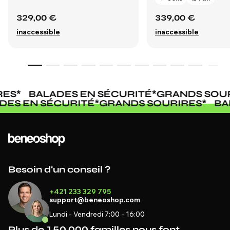
329,00 €
339,00 €
inaccessible
inaccessible
ES
*
BALADES EN SÉCURITÉ
*
GRANDS SOUR
ADES EN SÉCURITÉ
*
GRANDS SOURIRES
*
B
Besoin d'un conseil ?
+421 233 329 795
support@beneoshop.com
Lundi - Vendredi 7:00 - 16:00
Plus de 150 000 familles nous font