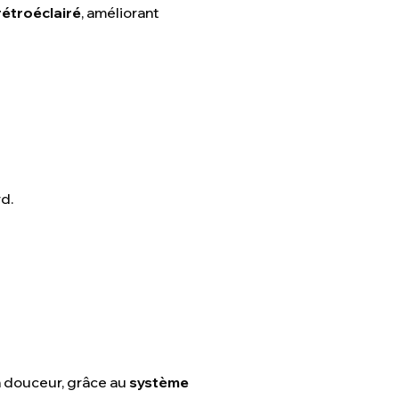
rétroéclairé
, améliorant
d.
en douceur, grâce au
système