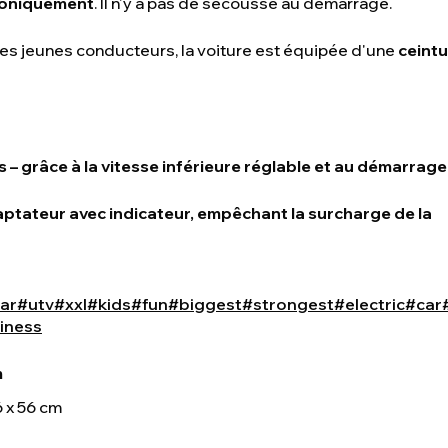
troniquement
. Il n'y a pas de secousse au démarrage.
es jeunes conducteurs, la voiture est équipée d'une
ceintu
– grâce à la vitesse inférieure réglable et au démarrage 
tateur avec indicateur, empêchant la surcharge de la
ar
#utv
#xxl
#kids
#fun
#biggest
#strongest
#electric
#car
siness
m
6 x 56 cm