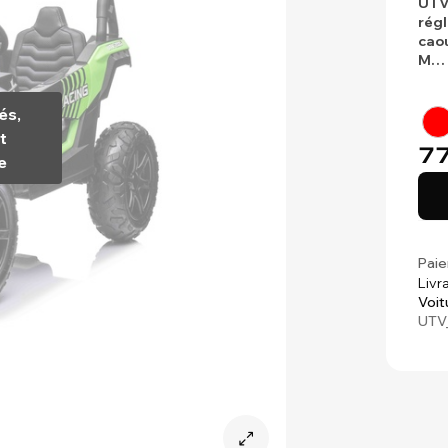
UTV
régl
cao
M…
és,
t
77
e
Paie
Livr
Voit
UTV