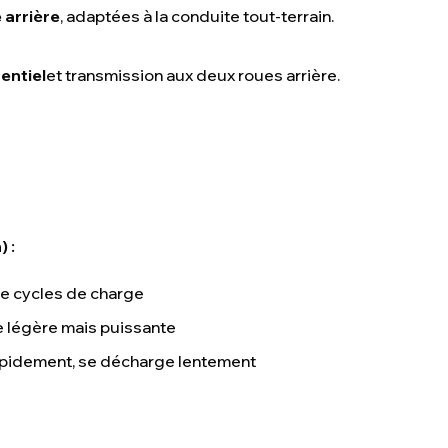
 arrière
, adaptées à la conduite tout-terrain.
entiel
et transmission aux deux roues arrière.
 :
de cycles de charge
e légère mais puissante
apidement, se décharge lentement