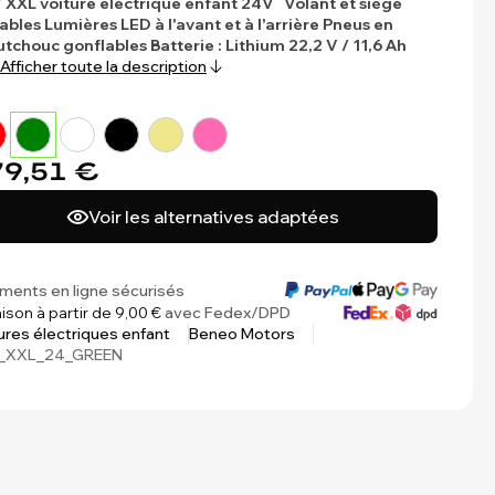
 XXL voiture électrique enfant 24V
Volant et siège
ables
Lumières LED à l'avant et à l'arrière
Pneus en
utchouc gonflables
Batterie : Lithium 22,2 V / 11,6 Ah
Afficher toute la description
9,51 €
Voir les alternatives adaptées
ments en ligne sécurisés
aison à partir de 9,00 €
avec Fedex/DPD
ures électriques enfant
Beneo Motors
_XXL_24_GREEN