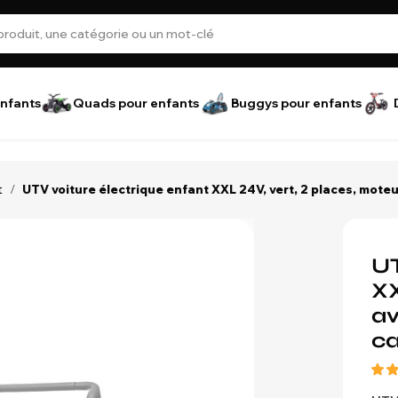
nfants
Quads pour enfants
Buggys pour enfants
t
/
UTV voiture électrique enfant XXL 24V, vert, 2 places, mote
UT
XX
av
c