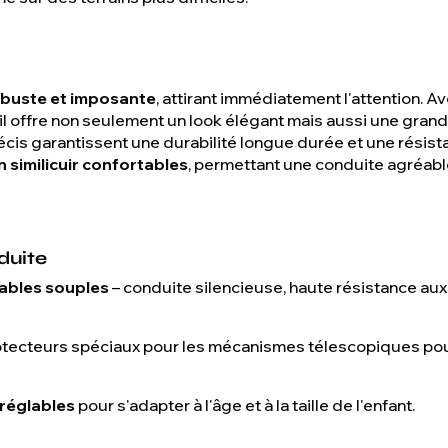
buste et imposante
, attirant immédiatement l'attention. 
, il offre non seulement un look élégant mais aussi une grand
écis garantissent une durabilité longue durée et une résista
 similicuir confortables
, permettant une conduite agréab
duite
ables souples
– conduite silencieuse, haute résistance aux
tecteurs spéciaux pour les mécanismes télescopiques pour
 réglables
pour s'adapter à l'âge et à la taille de l'enfant.