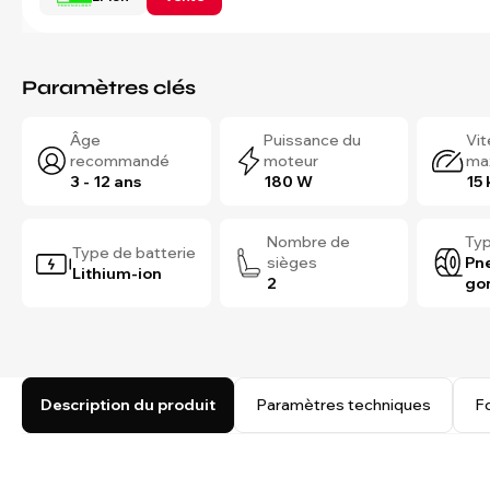
Paramètres clés
Âge
Puissance du
Vi
recommandé
moteur
ma
3 - 12 ans
180 W
15
Nombre de
Typ
Type de batterie
sièges
Pn
Lithium-ion
2
go
Description du produit
Paramètres techniques
F