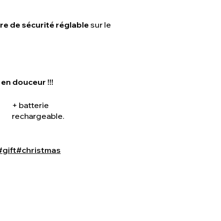
re de sécurité réglable
sur le
en douceur !!!
+ batterie
rechargeable.
#gift
#christmas