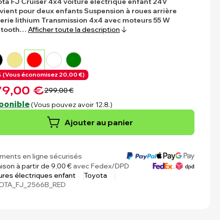
ta FJ Cruiser 4x4 voiture électrique enfant 24V
vient pour deux enfants
Suspension à roues arrière
erie lithium
Transmission 4x4 avec moteurs 55 W
etooth…
Afficher toute la description
 (
Vous économisez
20,00 €)
9,00 €
299,00 €
ponible
(Vous pouvez avoir 12.8.)
Ajouter au panier
ments en ligne sécurisés
aison à partir de 9,00 €
avec Fedex/DPD
ures électriques enfant
Toyota
OTA_FJ_2566B_RED