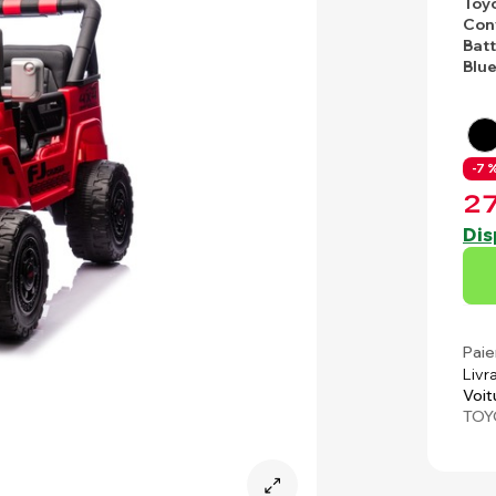
Toyo
Con
Batt
Blu
-7 %
27
Dis
Paie
Livr
Voit
TOY