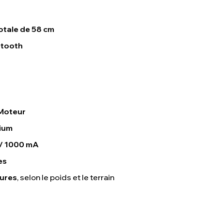
otale de 58 cm
etooth
 Moteur
hium
 / 1000 mA
es
eures
, selon le poids et le terrain