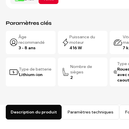
Paramètres clés
Âge
Puissance du
Vi
recommandé
moteur
ma
3 - 8 ans
416 W
7 
Type 
Nombre de
Type de batterie
Roues
sièges
Lithium-ion
avec 
2
caou
Description du produit
Paramètres techniques
F