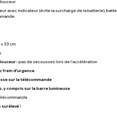
douceur.
ur avec indicateur (évite la surcharge de la batterie), batt
mmande.
1 x 33 cm
s
douceur
– pas de secousses lors de l'accélération
 frein d'urgence
tesse sur la télécommande
, y compris sur la barre lumineuse
a télécommande
surélevé !