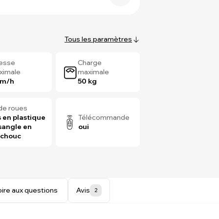
Tous les paramètres
tesse
Charge
ximale
maximale
km/h
50 kg
de roues
 en plastique
Télécommande
sangle en
oui
tchouc
oire aux questions
Avis
2