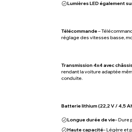
Lumières LED également sur 
Télécommande
– Télécommande 
réglage des vitesses basse, moy
Transmission 4x4 avec châssi
rendant la voiture adaptée même
conduite.
Batterie lithium (
22,2 V / 4,5 A
Longue durée de vie
– Dure 
Haute capacité
– Légère et 