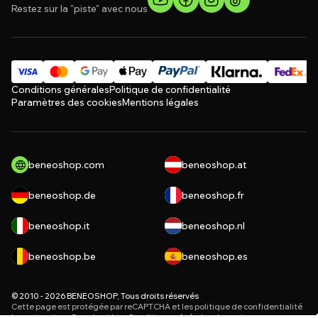
Restez sur la "piste" avec nous
Conditions générales
Politique de confidentialité
Paramètres des cookies
Mentions légales
beneoshop.com
beneoshop.at
beneoshop.de
beneoshop.fr
beneoshop.it
beneoshop.nl
beneoshop.be
beneoshop.es
© 2010 - 2026 BENEOSHOP, Tous droits réservés
Cette page est protégée par reCAPTCHA et les
politique de confidentialité
les entreprises Google et leur
Conditions générales de vente
.