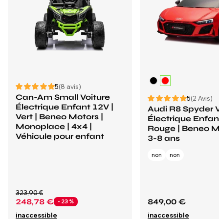
5
(8 avis)
Can-Am Small Voiture
5
(2 Avis)
Électrique Enfant 12V |
Audi R8 Spyder V
Vert | Beneo Motors |
Électrique Enfan
Monoplace | 4x4 |
Rouge | Beneo M
Véhicule pour enfant
3-8 ans
non
non
323,90 €
248,78 €
849,00 €
- 23 %
inaccessible
inaccessible