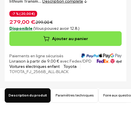
lithium
Transm…
Description complète
-7 % (
20,00 €)
279,00 €
299,00 €
Disponible
(Vous pouvez avoir 12.8.)
Ajouter au panier
Paiements en ligne sécurisés
Livraison à partir de 9,00 €
avec Fedex/DPD
Voitures électriques enfant
Toyota
TOYOTA_FJ_2566B_ALL-BLACK
Description du produit
Paramètres techniques
Foire aux questi