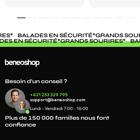
ES
*
BALADES EN SÉCURITÉ
*
GRANDS SOUR
ADES EN SÉCURITÉ
*
GRANDS SOURIRES
*
B
Besoin d'un conseil ?
+421 233 329 795
support@beneoshop.com
Lundi - Vendredi 7:00 - 16:00
Plus de 150 000 familles nous font
confiance