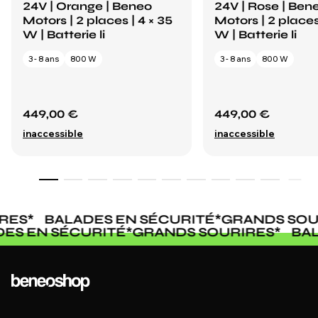
24V | Orange | Beneo
24V | Rose | Ben
Motors | 2 places | 4 × 35
Motors | 2 places
W | Batterie li
W | Batterie li
3 - 8 ans
800 W
3 - 8 ans
800 W
449,00 €
449,00 €
inaccessible
inaccessible
ES
*
BALADES EN SÉCURITÉ
*
GRANDS SOUR
ADES EN SÉCURITÉ
*
GRANDS SOURIRES
*
B