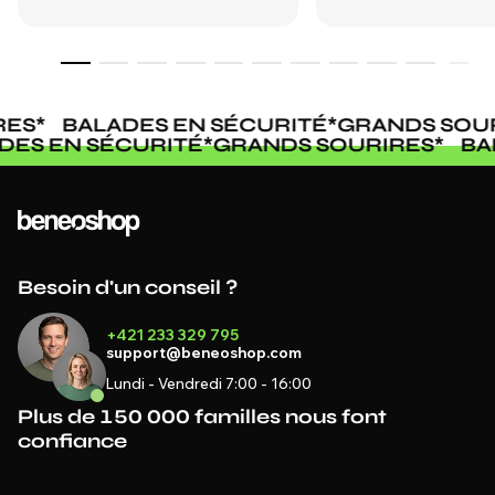
ES
*
BALADES EN SÉCURITÉ
*
GRANDS SOUR
ADES EN SÉCURITÉ
*
GRANDS SOURIRES
*
B
Besoin d'un conseil ?
+421 233 329 795
support@beneoshop.com
Lundi - Vendredi 7:00 - 16:00
Plus de 150 000 familles nous font
confiance