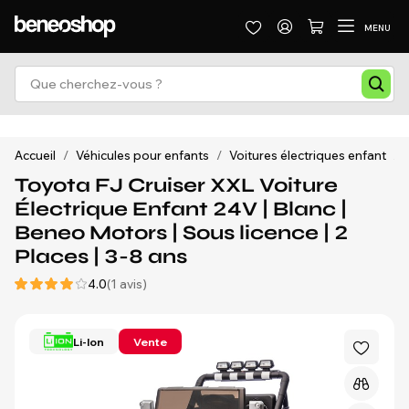
MENU
Accueil
/
Véhicules pour enfants
/
Voitures électriques enfant
/
Toyota FJ Cruiser XXL Voiture
Électrique Enfant 24V | Blanc |
Beneo Motors | Sous licence | 2
Places | 3-8 ans
4.0
(1 avis)
Li-Ion
Vente