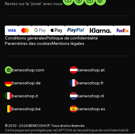
Restez sur la "piste" avec nous
Conditions générales
Politique de confidentialité
Paramètres des cookies
Mentions légales
beneoshop.com
beneoshop.at
beneoshop.de
beneoshop.fr
beneoshop.it
beneoshop.nl
beneoshop.be
beneoshop.es
© 2010 - 2026 BENEOSHOP, Tous droits réservés
Cette page est protégée par reCAPTCHA et les
politique de confidentialité
les entreprises Google et leur
Conditions générales de vente
.