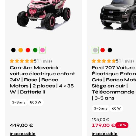
5
(11 avis)
5
(11 avis)
Can-Am Maverick
Ford 707 Voiture
voiture électrique enfant
Électrique Enfan
24V | Rose | Beneo
Gris | Beneo Moto
Motors | 2 places | 4 × 35
Siège en cuir |
W | Batterie li
Télécommande 
| 3-5 ans
3 - 8 ans
800 W
3 - 6 ans
60 W
195,00 €
449,00 €
179,00 €
- 8 %
inaccessible
inaccessible