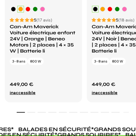
5
(17 avis)
5
(18 avis)
Can-Am Maverick
Can-Am Maveri
Voiture électrique enfant
Voiture électriq
24V | Orange | Beneo
24V | Noir | Ben
Motors | 2 places | 4 × 35
| 2 places | 4 × 3
W | Batterie li
Batterie li
3 - 8 ans
800 W
3 - 8 ans
800 W
449,00 €
449,00 €
inaccessible
inaccessible
ES
*
BALADES EN SÉCURITÉ
*
GRANDS SOUR
ADES EN SÉCURITÉ
*
GRANDS SOURIRES
*
B