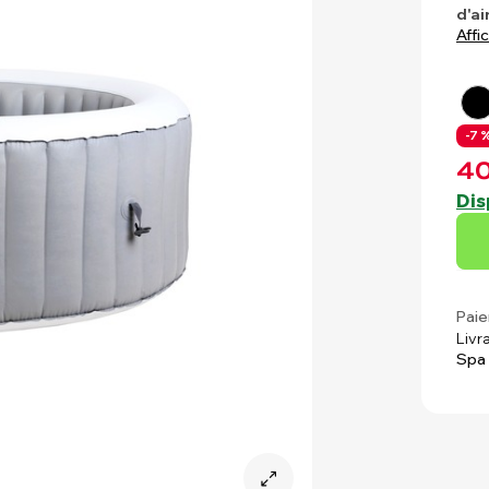
d'ai
Affi
-7 %
40
Dis
Paie
Livr
Spa 