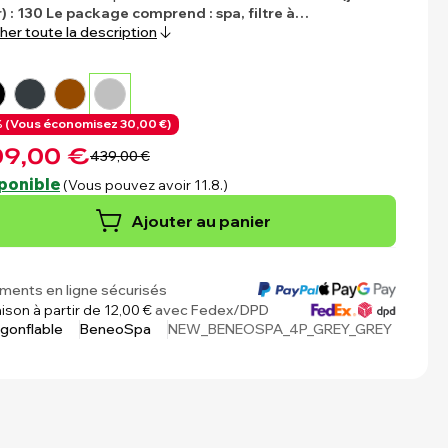
r) : 130
Le package comprend : spa, filtre à…
cher toute la description
 (
Vous économisez
30,00 €)
9,00 €
439,00 €
ponible
(Vous pouvez avoir 11.8.)
Ajouter au panier
ments en ligne sécurisés
aison à partir de 12,00 €
avec Fedex/DPD
gonflable
BeneoSpa
NEW_BENEOSPA_4P_GREY_GREY