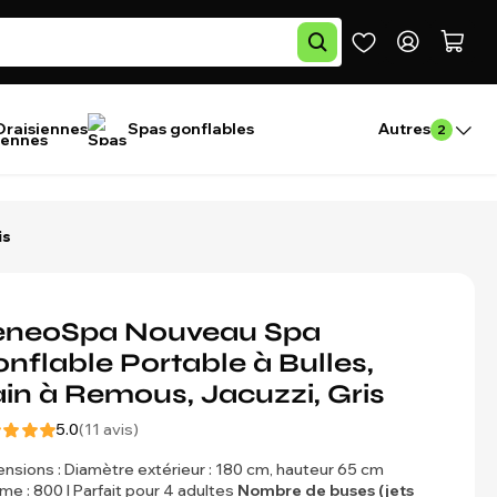
Draisiennes
Spas gonflables
Autres
2
is
eneoSpa Nouveau Spa
nflable Portable à Bulles,
in à Remous, Jacuzzi, Gris
5.0
(11 avis)
nsions : Diamètre extérieur : 180 cm, hauteur 65 cm
me : 800 l Parfait pour 4 adultes
Nombre de buses (jets