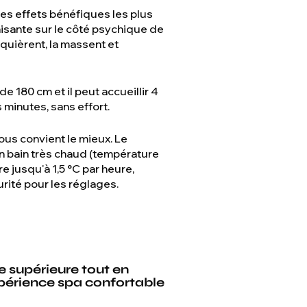
s effets bénéfiques les plus
sante sur le côté psychique de
quièrent, la massent et
e 180 cm et il peut accueillir 4
 minutes, sans effort.
ous convient le mieux. Le
un bain très chaud (température
 jusqu'à 1,5 °C par heure,
rité pour les réglages.
le supérieure tout en
xpérience spa confortable