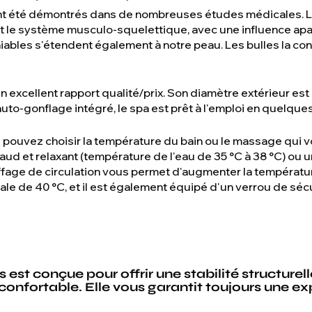
nt été démontrés dans de nombreuses études médicales. Le
le système musculo-squelettique, avec une influence apai
niables s'étendent également à notre peau. Les bulles la con
excellent rapport qualité/prix. Son diamètre extérieur est d
uto-gonflage intégré, le spa est prêt à l'emploi en quelques
 pouvez choisir la température du bain ou le massage qui v
aud et relaxant (température de l'eau de 35 °C à 38 °C) ou 
uffage de circulation vous permet d'augmenter la température
e de 40 °C, et il est également équipé d'un verrou de sécu
 est conçue pour offrir une stabilité structurel
onfortable. Elle vous garantit toujours une e