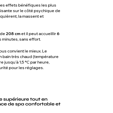
s effets bénéfiques les plus
sante sur le côté psychique de
quièrent, la massent et
t de
208 cm
et il peut accueillir
6
 minutes, sans effort.
ous convient le mieux. Le
un bain très chaud (température
 jusqu'à 1,5 °C par heure,
rité pour les réglages.
le supérieure tout en
nce de spa confortable et