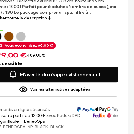
nsions : Diamètre extérieur : 208 cm, hauteur 65 cm
me : 1000 l
Parfait pour 6 adultes
Nombre de buses (jets
r) : 130
Le package comprend : spa, filtre à…
cher toute la description
% (
Vous économisez
60,00 €)
9,00 €
489,00 €
ccessible
M'avertir du réapprovisionnement
Voir les alternatives adaptées
ments en ligne sécurisés
aison à partir de 12,00 €
avec Fedex/DPD
gonflable
BeneoSpa
_BENEOSPA_6P_BLACK_BLACK