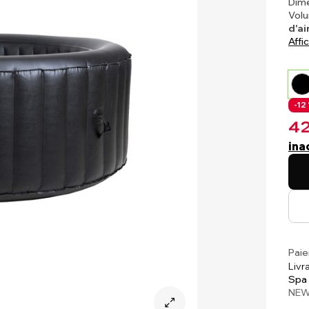
Dime
Volu
d'ai
Affi
-12 
42
ina
Paie
Livr
Spa 
NEW