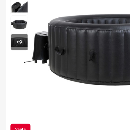
+9
Vente