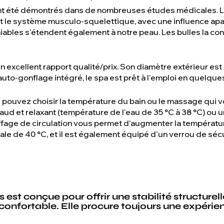
nt été démontrés dans de nombreuses études médicales. Le
le système musculo-squelettique, avec une influence apai
niables s'étendent également à notre peau. Les bulles la con
 excellent rapport qualité/prix. Son diamètre extérieur es
uto-gonflage intégré, le spa est prêt à l'emploi en quelques
 pouvez choisir la température du bain ou le massage qui v
aud et relaxant (température de l'eau de 35 °C à 38 °C) ou 
uffage de circulation vous permet d'augmenter la température
e de 40 °C, et il est également équipé d'un verrou de sécu
 est conçue pour offrir une stabilité structurel
onfortable. Elle procure toujours une expérie