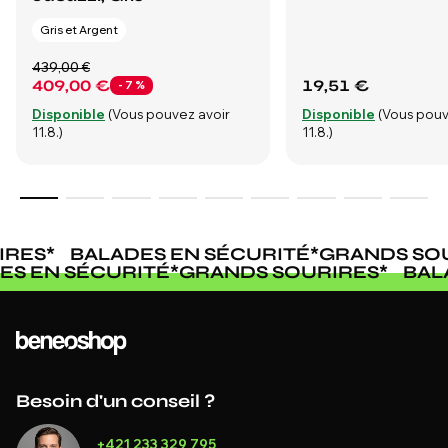
Gris et Argent
439,00 €
409,00 €
19,51 €
- 7 %
Disponible
(Vous pouvez avoir
Disponible
(Vous pouv
11.8.)
11.8.)
RES
*
BALADES EN SÉCURITÉ
*
GRANDS SOU
DES EN SÉCURITÉ
*
GRANDS SOURIRES
*
BA
Besoin d'un conseil ?
+421 233 329 795