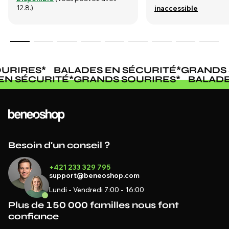
12.8.)
inaccessible
URIRES
*
BALADES EN SÉCURITÉ
*
GRANDS 
 EN SÉCURITÉ
*
GRANDS SOURIRES
*
BALAD
Besoin d'un conseil ?
+421 233 329 795
support@beneoshop.com
Lundi - Vendredi 7:00 - 16:00
Plus de 150 000 familles nous font
confiance