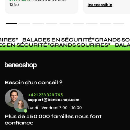
12.8.)
inaccessible
IRES
*
BALADES EN SÉCURITÉ
*
GRANDS SO
ES EN SÉCURITÉ
*
GRANDS SOURIRES
*
BAL
Besoin d'un conseil ?
+421 233 329 795
support@beneoshop.com
Lundi - Vendredi 7:00 - 16:00
Plus de 150 000 familles nous font
confiance