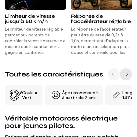
Limiteur de vitesse
Réponse de
jusqu'à 50 km/h
l'accélérateur réglable
Le limiteur de vitesse réglable
La réponse de l'accélérateur
permet aux parents de
peut être ajustée de 0,2s à
contrôler la vitesse maximale à
1,0s, permettant d'adapter la
mesure que le conducteur
moto d'une accélération plus
gagne en confiance.
douce et conviviale pour les
débutants à une réponse plus
vive.
Toutes les caractéristiques
Couleur
Âge recommandé
Longue
Vert
à partir de 7 ans
147 cm
Véritable motocross électrique
pour jeunes pilotes.
Puissant, silencieux et conçu pour le plaisir