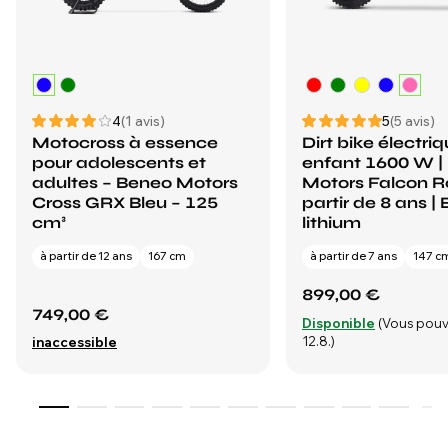
4
(1 avis)
5
(5 avis)
Motocross à essence
Dirt bike électri
pour adolescents et
enfant 1600 W |
adultes – Beneo Motors
Motors Falcon Ro
Cross GRX Bleu – 125
partir de 8 ans | 
cm³
lithium
à partir de 12 ans
167 cm
à partir de 7 ans
147 c
899,00 €
749,00 €
Disponible
(Vous pouv
12.8.)
inaccessible