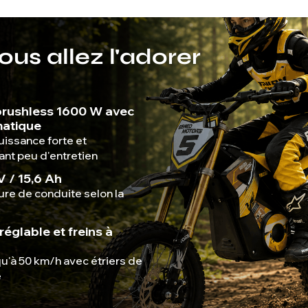
us allez l'adorer
brushless 1600 W avec
matique
uissance forte et
nt peu d'entretien
V / 15,6 Ah
ure de conduite selon la
réglable et freins à
u'à 50 km/h avec étriers de
e