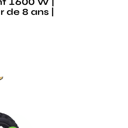
nt 1600 W |
 de 8 ans |