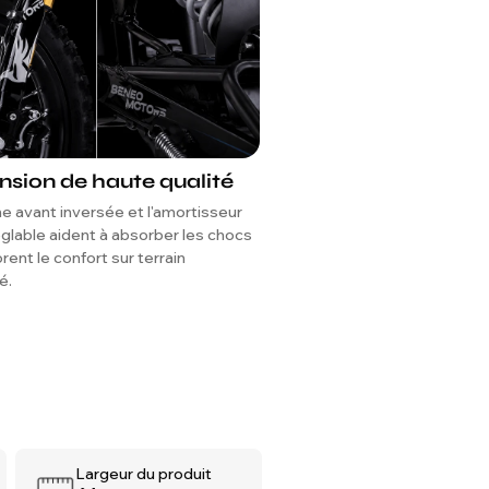
nsion de haute qualité
Freins à disque avan
avec étriers de cour
he avant inversée et l'amortisseur
Les freins à disque sur les d
églable aident à absorber les chocs
offrent une performance de 
rent le confort sur terrain
puissante et fiable pour un c
é.
en tout-terrain.
Largeur du produit