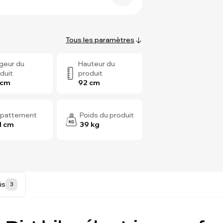
Tous les paramètres
geur du
Hauteur du
duit
produit
 cm
92 cm
pattement
Poids du produit
1 cm
39 kg
is
3