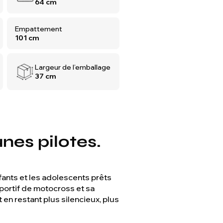
64 cm
Empattement
101 cm
Largeur de l’emballage
37 cm
nes pilotes.
fants et les adolescents prêts
sportif de motocross et sa
 en restant plus silencieux, plus