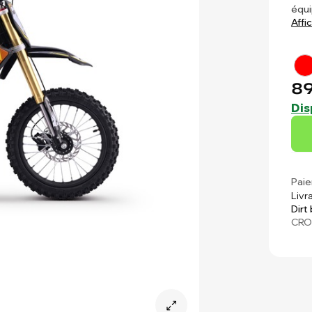
équi
Affi
89
Dis
Paie
Livr
Dirt
CRO