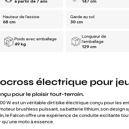
à partir de 7 ans
147 cm
Hauteur de l'assise
Garde au sol
68 cm
30 cm
Longueur de
Poids avec emballage
l’emballage
49 kg
129 cm
ocross électrique pour jeu
nçu pour le plaisir tout-terrain.
0 W est un véritable dirt bike électrique conçu pour les en
moteur brushless puissant, sa batterie lithium, son design 
n, le Falcon offre une expérience de conduite excitante tout
ir qu'une moto à essence.