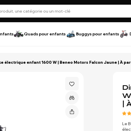
nfants
Quads pour enfants
Buggys pour enfants
ike électrique enfant 1600 W | Beneo Motors Falcon Jaune | À parti
Di
W 
| 
Le B
élec