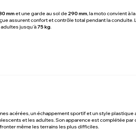
30 mm
et une garde au sol de
290 mm
, la moto convient à l
ue assurent confort et contrôle total pendant la conduite
 adultes jusqu'à
75 kg
.
es acérées, un échappement sportif et un style plastique a
olescents et les adultes. Son apparence est complétée par 
ronter même les terrains les plus difficiles.