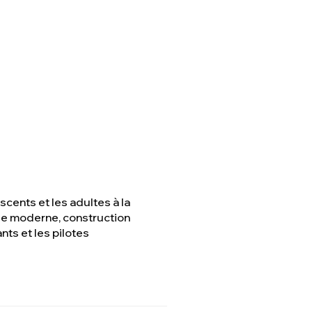
cents et les adultes à la
ie moderne, construction
ts et les pilotes