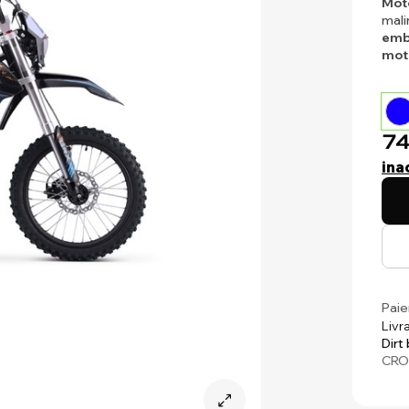
Mot
mali
embr
mot
74
ina
Paie
Livr
Dirt
CRO