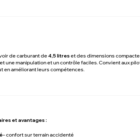
voir de carburant de
4,5 litres
et des dimensions compact
t une manipulation et un contrôle faciles. Convient aux pilot
out en améliorant leurs compétences.
ires et avantages :
é
– confort sur terrain accidenté