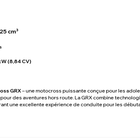
25 cm³
s
kW (8,84 CV)
ross GRX
– une motocross puissante conçue pour les adoles
 pour des aventures hors route. La GRX combine technolog
frant une excellente expérience de conduite pour les débutan