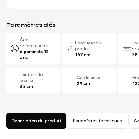
Paramètres clés
Âge
Longueur du
Lar
recommandé
produit
pro
à partir de 12
167 cm
78
ans
Hauteur de
Garde au sol
Em
l'assise
29 cm
12
83 cm
Description du produit
Paramètres techniques
Av