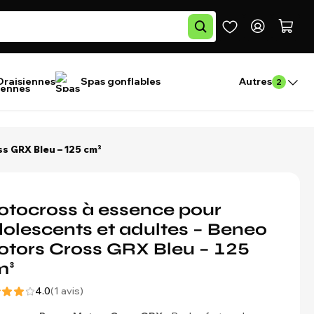
Draisiennes
Spas gonflables
Autres
2
s GRX Bleu – 125 cm³
tocross à essence pour
olescents et adultes – Beneo
tors Cross GRX Bleu – 125
m³
4.0
(1 avis)