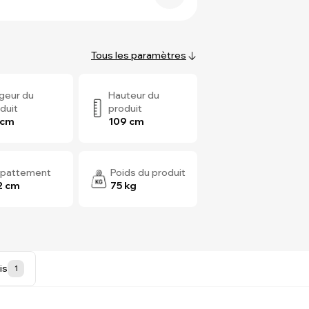
Tous les paramètres
geur du
Hauteur du
duit
produit
 cm
109 cm
pattement
Poids du produit
2 cm
75 kg
is
1