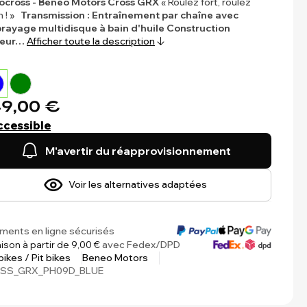
ocross - Beneo Motors Cross GRX
« Roulez fort, roulez
n ! »
Transmission : Entraînement par chaîne avec
ayage multidisque à bain d'huile
Construction
eur…
Afficher toute la description
9,00 €
ccessible
M'avertir du réapprovisionnement
Voir les alternatives adaptées
ments en ligne sécurisés
aison à partir de 9,00 €
avec Fedex/DPD
 bikes / Pit bikes
Beneo Motors
SS_GRX_PH09D_BLUE