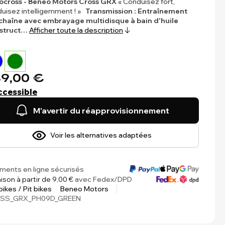
ocross - Beneo Motors Cross GRX
« Conduisez fort,
uisez intelligemment ! »
Transmission : Entraînement
chaîne avec embrayage multidisque à bain d'huile
struct…
Afficher toute la description
9,00 €
ccessible
M'avertir du réapprovisionnement
Voir les alternatives adaptées
ments en ligne sécurisés
aison à partir de 9,00 €
avec Fedex/DPD
 bikes / Pit bikes
Beneo Motors
SS_GRX_PH09D_GREEN