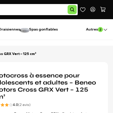
Draisiennes
Spas gonflables
Autres
2
s GRX Vert – 125 cm³
tocross à essence pour
olescents et adultes – Beneo
tors Cross GRX Vert – 125
m³
4.0
(2 avis)