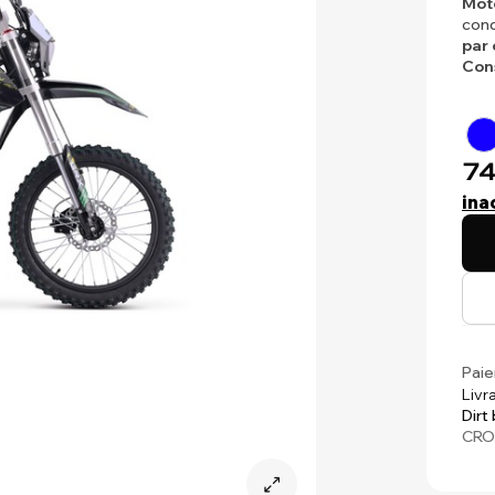
Mot
cond
par 
Con
74
ina
Paie
Livr
Dirt
CRO