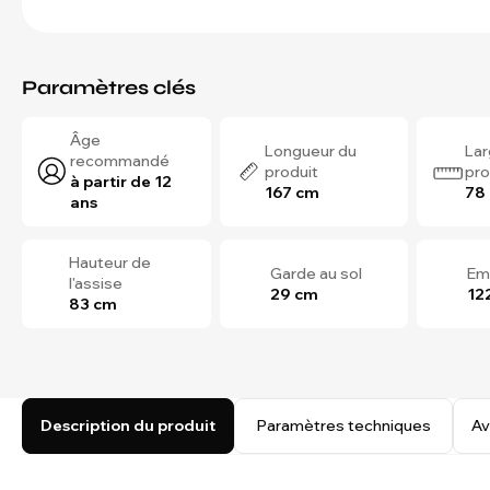
Paramètres clés
Âge
Longueur du
Lar
recommandé
produit
pro
à partir de 12
167 cm
78
ans
Hauteur de
Garde au sol
Em
l'assise
29 cm
12
83 cm
Description du produit
Paramètres techniques
Av