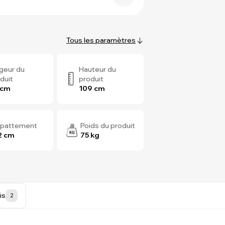
Tous les paramètres
geur du
Hauteur du
duit
produit
 cm
109 cm
pattement
Poids du produit
2 cm
75 kg
is
2