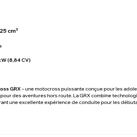
25 cm³
s
kW (8,84 CV)
ross GRX
– une motocross puissante conçue pour les adoles
 pour des aventures hors route. La GRX combine technolog
frant une excellente expérience de conduite pour les débutan