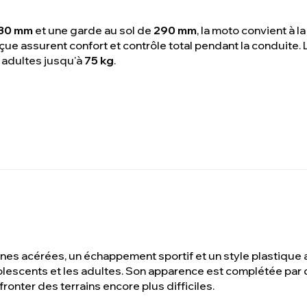
30 mm
et une garde au sol de
290 mm
, la moto convient à l
ue assurent confort et contrôle total pendant la conduite
 adultes jusqu'à
75 kg
.
es acérées, un échappement sportif et un style plastique a
olescents et les adultes. Son apparence est complétée par 
fronter des terrains encore plus difficiles.